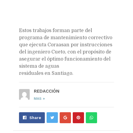
Estos trabajos forman parte del
programa de mantenimiento correctivo
que ejecuta Coraasan por instrucciones
del ingeniero Cueto, con el propósito de
asegurar el óptimo funcionamiento del
sistema de aguas
residuales en Santiago.
REDACCIÓN
»
MAS
Share
Pin
Send
Share
on
on
with