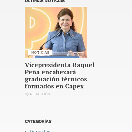
ULTIMAS NOTICIAS
Presidente Abinader entrega
1,500 becas internacionales
para cursar programas de
especialización, maestrías y
doctorados
Publicado hace 7 horas
NOTICIAS
Vicepresidenta Raquel
Peña encabezará
graduación técnicos
formados en Capex
by
REDACCIÓN
CATEGORÍAS
Deportes