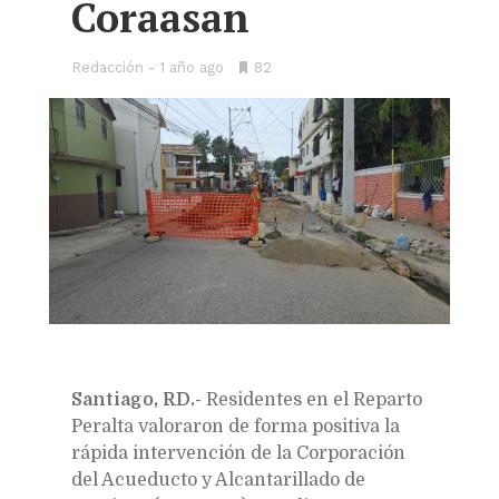
Coraasan
Redacción
1 año ago
•
82
Bookmarks:
Santiago, RD.-
Residentes en el Reparto
Peralta valoraron de forma positiva la
rápida intervención de la Corporación
del Acueducto y Alcantarillado de