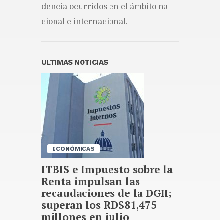
mando de Abelardo de la
den­cia ocu­rri­dos en el ám­bi­to na­
Espriella
cio­nal e in­ter­na­cio­nal.
Publicado hace 12 horas
Celso Marranzini: Cuando hay
apagón de noche es avería
porque nosotros no damos
ULTIMAS NOTICIAS
apagones de noche
Publicado hace 13 horas
JCE formula cargos contra ACD
Media por publicar encuestas
Publicado hace 13 horas
ECONÓMICAS
ITBIS e Impuesto sobre la
Renta impulsan las
recaudaciones de la DGII;
superan los RD$81,475
millones en julio