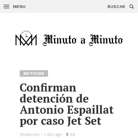
MENU
BUSCAR
Skip
to
content
NOTICIAS
Confirman
detención de
Antonio Espaillat
por caso Jet Set
Redacción
1 año ago
•
65