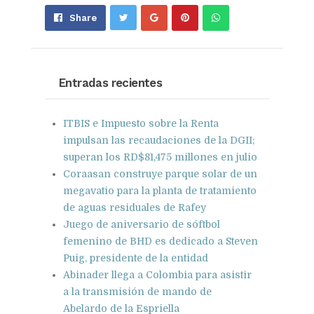
Share
Pin
Send
Share
on
on
with
Google+
Pinterest
WhatsApp
Entradas recientes
ITBIS e Impuesto sobre la Renta
impulsan las recaudaciones de la DGII;
superan los RD$81,475 millones en julio
Coraasan construye parque solar de un
megavatio para la planta de tratamiento
de aguas residuales de Rafey
Juego de aniversario de sóftbol
femenino de BHD es dedicado a Steven
Puig, presidente de la entidad
Abinader llega a Colombia para asistir
a la transmisión de mando de
Abelardo de la Espriella