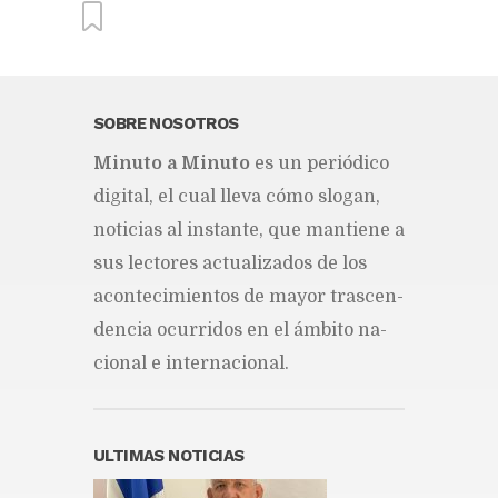
SOBRE NOSOTROS
Mi­nu­to a Mi­nu­to
es un pe­rió­di­co
di­gi­tal, el cual lle­va cómo slo­gan,
no­ti­cias al ins­tan­te, que man­tie­ne a
sus lec­to­res ac­tua­li­za­dos de los
acon­te­ci­mien­tos de ma­yor tras­cen­
den­cia ocu­rri­dos en el ám­bi­to na­
cio­nal e in­ter­na­cio­nal.
ULTIMAS NOTICIAS