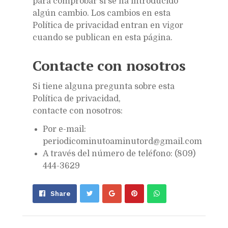
para comprobar si se ha introducido
algún cambio. Los cambios en esta
Política de privacidad entran en vigor
cuando se publican en esta página.
Contacte con nosotros
Si tiene alguna pregunta sobre esta
Política de privacidad,
contacte con nosotros:
Por e-mail:
periodicominutoaminutord@gmail.com
A través del número de teléfono: (809)
444-3629
Share
Pin
Send
Share
on
on
with