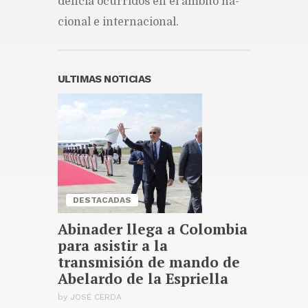
den­cia ocu­rri­dos en el ám­bi­to na­
Publicado hace 4 horas
cio­nal e in­ter­na­cio­nal.
El nuevo video de Ariana
Grande vuelve a generar
debate sobre los estándares
de belleza y el cuerpo
Publicado hace 4 horas
ULTIMAS NOTICIAS
San Juan de la Maguana
recibirá el domingo concierto
“Qué viva la Patria”
Publicado hace 4 horas
DESTACADAS
Abinader llega a Colombia
para asistir a la
transmisión de mando de
Abelardo de la Espriella
by
JOSÉ CERDA