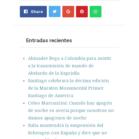
Share
Pin
Send
Share
on
on
with
Google+
Pinterest
WhatsApp
Entradas recientes
Abinader llega a Colombia para asistir
a la transmisión de mando de
Abelardo de la Espriella
Santiago celebrará la décima edición
de la Maratón Monumental Primer
Santiago de América
Celso Marranzini: Cuando hay apagón
de noche es avería porque nosotros no
damos apagones de noche
Italia mantendrá la suspensión del
Schengen con España y dice que no