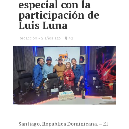
especial con la
participación de
Luis Luna
Redacción
2 años ago
•
42
Bookmarks:
Santiago, República Dominicana. –
El