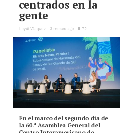
centrados en la
gente
Leydi Vásquez
3 meses ago
•
72
Bookmarks:
En el marco del segundo día de
la 60.ª Asamblea General del
Centro Interamericano de