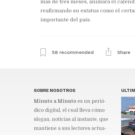
más de tres meses, animará el calend
reafirmando su estatus como el cert
importante del país.
58
recommended
Share
SOBRE NOSOTROS
ULTIM
Mi­nu­to a Mi­nu­to
es un pe­rió­
di­co di­gi­tal, el cual lle­va cómo
slo­gan, no­ti­cias al ins­tan­te, que
man­tie­ne a sus lec­to­res ac­tua­