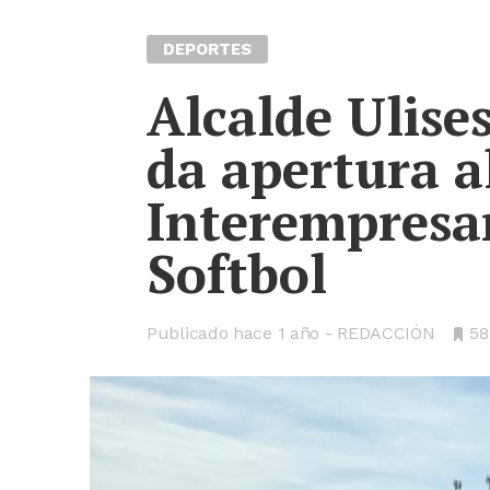
DEPORTES
Alcalde Ulise
da apertura a
Interempresar
Softbol
Publicado hace
1 año
REDACCIÓN
•
58
Bo