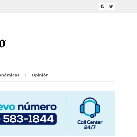
onómicas
Opinión