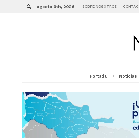
Skip
Buscar
to
agosto 6th, 2026
SOBRE NOSOTROS
CONTAC
content
Portada
Noticias
MENU