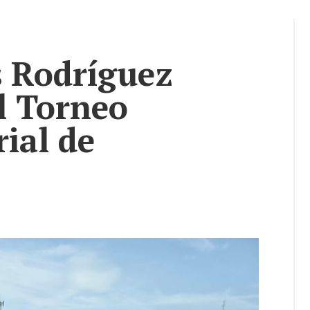
s Rodríguez
l Torneo
ial de
okmarks: