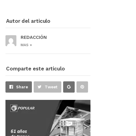
Autor del articulo
REDACCIÓN
»
MAS
Comparte este articulo
Share
Pin
Share
Tweet
on
on
Google+
Pinterest