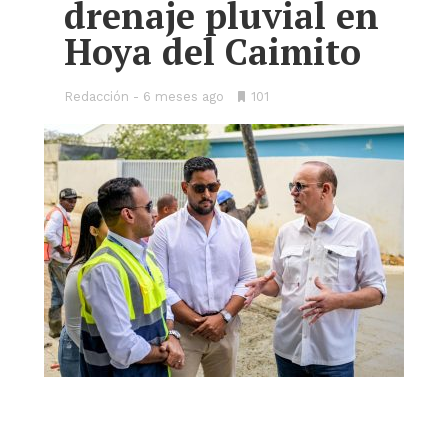
drenaje pluvial en
Hoya del Caimito
Redacción
6 meses ago
•
101
Bookmarks: