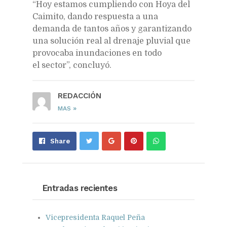
“Hoy estamos cumpliendo con Hoya del
Caimito, dando respuesta a una
demanda de tantos años y garantizando
una solución real al drenaje pluvial que
provocaba inundaciones en todo
el sector”, concluyó.
REDACCIÓN
»
MAS
Share
Pin
Send
Share
on
on
with
Google+
Pinterest
WhatsApp
Entradas recientes
Vicepresidenta Raquel Peña