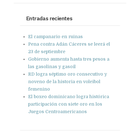
on
on
with
Google+
Pinterest
WhatsApp
Entradas recientes
El campanario en ruinas
Pena contra Adán Cáceres se leerá el
23 de septiembre
Gobierno aumenta hasta tres pesos a
las gasolinas y gasoil
RD logra séptimo oro consecutivo y
noveno de la historia en voleibol
femenino
El boxeo dominicano logra histórica
participación con siete oro en los
Juegos Centroamericanos