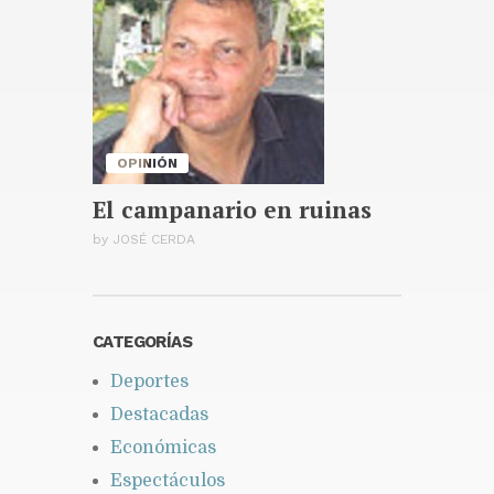
San Juan de la Maguana
recibirá el domingo concierto
“Qué viva la Patria”
Publicado hace 1 día
OPINIÓN
El campanario en ruinas
by
JOSÉ CERDA
CATEGORÍAS
Deportes
Destacadas
Económicas
Espectáculos