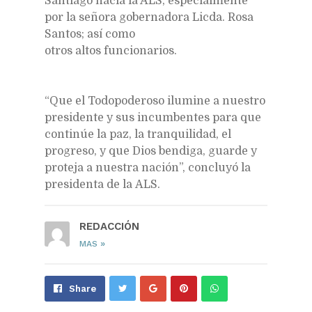
Santiago hacia la ALS, especialmente
por la señora gobernadora Licda. Rosa
Santos; así como
otros altos funcionarios.
“Que el Todopoderoso ilumine a nuestro
presidente y sus incumbentes para que
continúe la paz, la tranquilidad, el
progreso, y que Dios bendiga, guarde y
proteja a nuestra nación”, concluyó la
presidenta de la ALS.
REDACCIÓN
»
MAS
Share
Pin
Send
Share