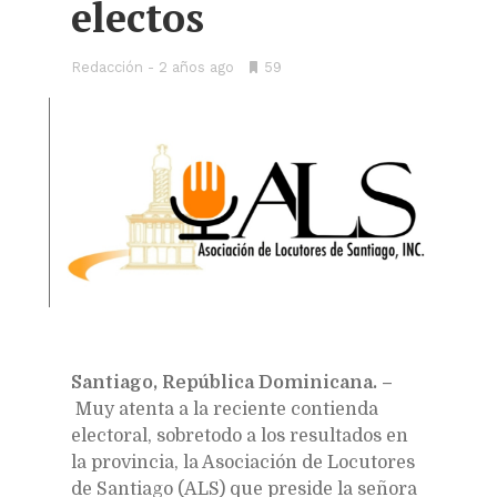
electos
Redacción
2 años ago
•
59
Bookmarks:
Santiago, República Dominicana. –
Muy atenta a la reciente contienda
electoral, sobretodo a los resultados en
la provincia, la Asociación de Locutores
de Santiago (ALS) que preside la señora