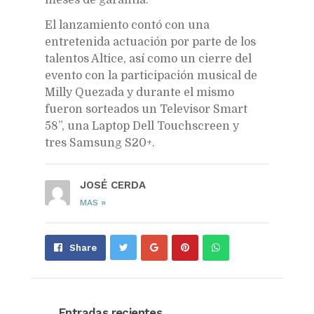
El lanzamiento contó con una
entretenida actuación por parte de los
talentos Altice, así como un cierre del
evento con la participación musical de
Milly Quezada y durante el mismo
fueron sorteados un Televisor Smart
58”, una Laptop Dell Touchscreen y
tres Samsung S20+.
JOSÉ CERDA
»
MAS
Share
Pin
Send
Share
on
on
with
Google+
Pinterest
WhatsApp
Entradas recientes