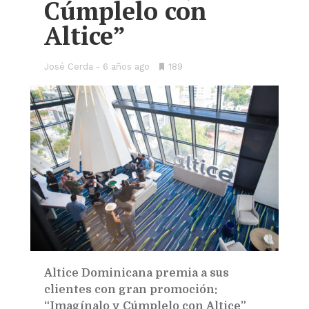
Cúmplelo con
Altice”
José Cerda
6 años ago
•
189
Bookmarks:
Altice Dominicana premia a sus
clientes con gran promoción:
“
Imagínalo y Cúmplelo con Altice”