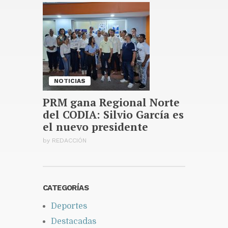
El COE pone a 2 provincias y al
Distrito Nacional en alerta
verde
Publicado hace 15 horas
NOTICIAS
PRM gana Regional Norte
del CODIA: Silvio García es
el nuevo presidente
by
REDACCIÓN
CATEGORÍAS
Deportes
Destacadas