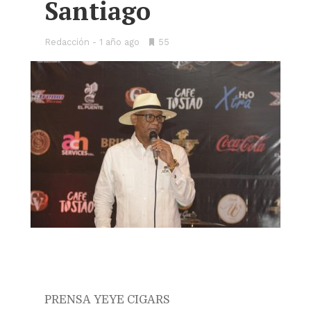
Santiago
Redacción
1 año ago
•
55
Bookmarks:
PRENSA YEYE CIGARS