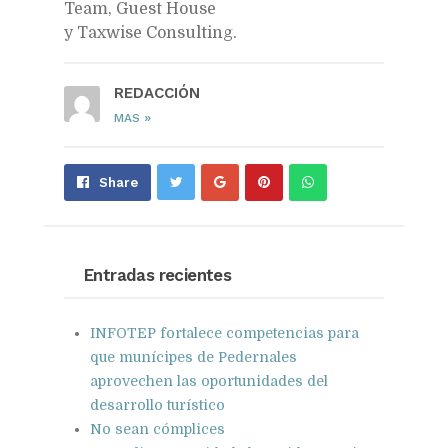
Team, Guest House
y Taxwise Consulting.
REDACCIÓN
»
MAS
Share
Pin
Send
Share
on
on
with
Google+
Pinterest
WhatsApp
Entradas recientes
INFOTEP fortalece competencias para
que munícipes de Pedernales
aprovechen las oportunidades del
desarrollo turístico
No sean cómplices