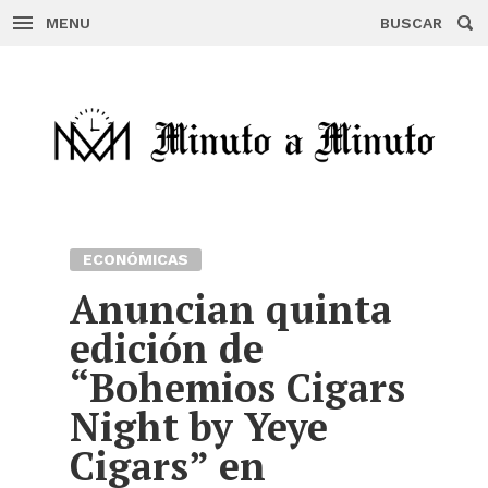
MENU
BUSCAR
Skip
to
content
ECONÓMICAS
Anuncian quinta
edición de
“Bohemios Cigars
Night by Yeye
Cigars” en