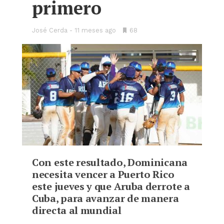
primero
José Cerda
11 meses ago
•
68
Bookmarks:
Con este resultado, Dominicana
necesita vencer a Puerto Rico
este jueves y que Aruba derrote a
Cuba, para avanzar de manera
directa al mundial