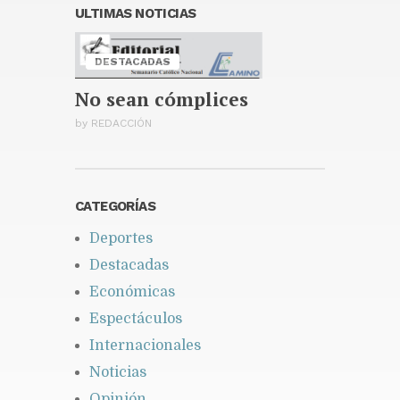
presidente de la entidad
ULTIMAS NOTICIAS
Publicado hace 2 días
Santiago celebrará la décima
DESTACADAS
edición de la Maratón
Monumental Primer Santiago
No sean cómplices
de América
Publicado hace 2 días
by
REDACCIÓN
CATEGORÍAS
Deportes
Destacadas
Económicas
Espectáculos
Internacionales
Noticias
Opinión