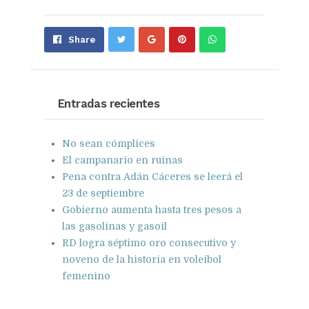
Share
Pin
Send
Share
on
on
with
Google+
Pinterest
WhatsApp
Entradas recientes
No sean cómplices
El campanario en ruinas
Pena contra Adán Cáceres se leerá el
23 de septiembre
Gobierno aumenta hasta tres pesos a
las gasolinas y gasoil
RD logra séptimo oro consecutivo y
noveno de la historia en voleibol
femenino