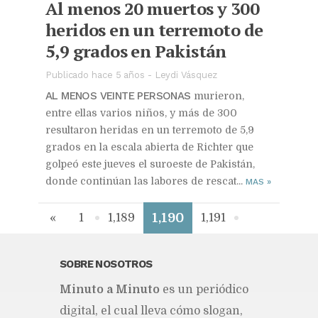
Al menos 20 muertos y 300
heridos en un terremoto de
5,9 grados en Pakistán
Publicado hace 5 años
-
Leydi Vásquez
AL MENOS VEINTE PERSONAS
murieron,
entre ellas varios niños, y más de 300
resultaron heridas en un terremoto de 5,9
grados en la escala abierta de Richter que
golpeó este jueves el suroeste de Pakistán,
donde continúan las labores de rescat...
MAS
»
1,190
«
1
1,189
1,191
1,246
»
SOBRE NOSOTROS
Mi­nu­to a Mi­nu­to
es un pe­rió­di­co
di­gi­tal, el cual lle­va cómo slo­gan,