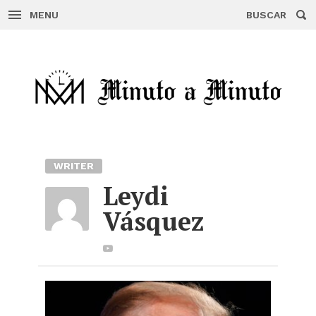
MENU
BUSCAR
Skip
to
content
WRITER
Leydi
Vásquez
Youtube