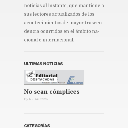
no­ti­cias al ins­tan­te, que man­tie­ne a
sus lec­to­res ac­tua­li­za­dos de los
acon­te­ci­mien­tos de ma­yor tras­cen­
den­cia ocu­rri­dos en el ám­bi­to na­
cio­nal e in­ter­na­cio­nal.
ULTIMAS NOTICIAS
DESTACADAS
No sean cómplices
by
REDACCIÓN
CATEGORÍAS