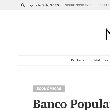
Skip
Buscar
to
agosto 7th, 2026
SOBRE NOSOTROS
CONTAC
content
Portada
Noticias
MENU
ECONÓMICAS
Banco Popular