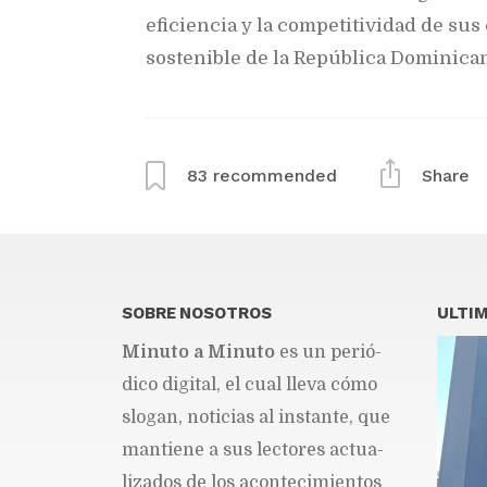
eficiencia y la competitividad de sus
sostenible de la República Dominica
83
recommended
Share
SOBRE NOSOTROS
ULTIM
Mi­nu­to a Mi­nu­to
es un pe­rió­
di­co di­gi­tal, el cual lle­va cómo
slo­gan, no­ti­cias al ins­tan­te, que
man­tie­ne a sus lec­to­res ac­tua­
li­za­dos de los acon­te­ci­mien­tos