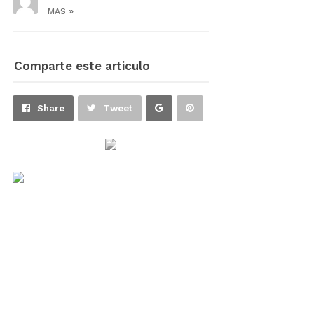
»
MAS
Comparte este articulo
Share
Pin
Share
Tweet
on
on
Google+
Pinterest