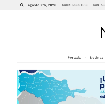
Skip
Buscar
to
agosto 7th, 2026
SOBRE NOSOTROS
CONTAC
content
Portada
Noticias
MENU