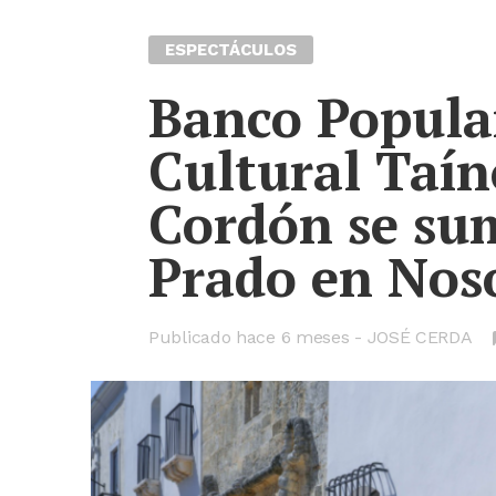
ESPECTÁCULOS
Banco Popula
Cultural Taín
Cordón se su
Prado en Nos
Publicado hace
6 meses
JOSÉ CERDA