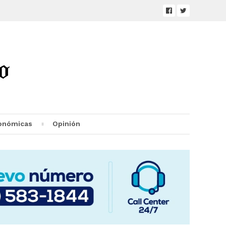
onómicas
Opinión