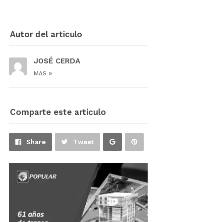
Autor del articulo
JOSÉ CERDA
»
MAS
Comparte este articulo
Share
Pin
Share
Tweet
on
on
Google+
Pinterest