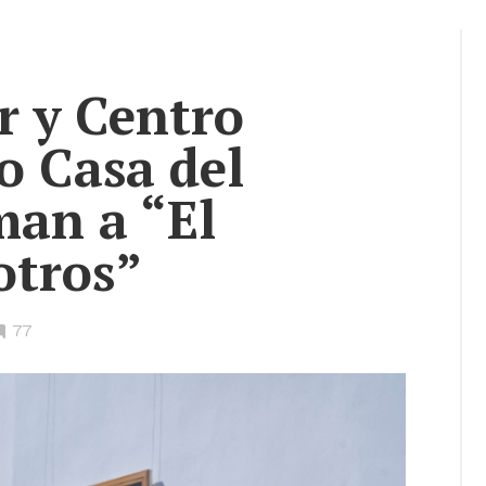
r y Centro
o Casa del
man a “El
otros”
•
77
Bookmarks: