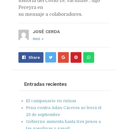
historia del Covid-19, vacúnate”, dijo
Pereyra en
su mensaje a colaboradores.
JOSÉ CERDA
»
MAS
Share
Pin
Send
Share
on
on
with
Google+
Pinterest
WhatsApp
Entradas recientes
El campanario en ruinas
Pena contra Adán Cáceres se leerá el
23 de septiembre
Gobierno aumenta hasta tres pesos a
las gasolinas y gasoil