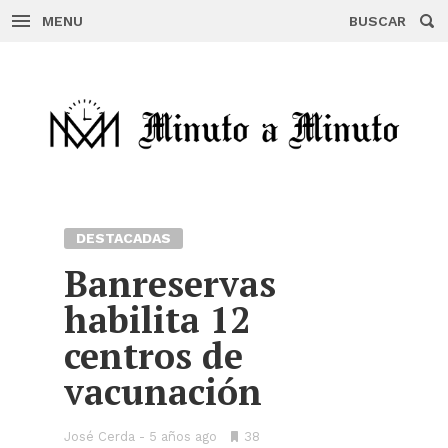
MENU
BUSCAR
Skip
to
content
DESTACADAS
Banreservas
habilita 12
centros de
vacunación
José Cerda
5 años ago
•
38