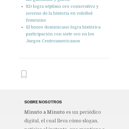
RD logra séptimo oro consecutivo y
noveno de la historia en voleibol
femenino
El boxeo dominicano logra histórica
participación con siete oro en los
Juegos Centroamericanos
From this category »
SOBRE NOSOTROS
Mi­nu­to a Mi­nu­to
es un pe­rió­di­co
Pena contra Adán Cáceres se leerá el
23 de septiembre
di­gi­tal, el cual lle­va cómo slo­gan,
Publicado hace 11 horas