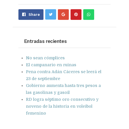
Share
Pin
Send
Share
on
on
with
Google+
Pinterest
WhatsApp
Entradas recientes
No sean cómplices
El campanario en ruinas
Pena contra Adán Cáceres se leerá el
23 de septiembre
Gobierno aumenta hasta tres pesos a
las gasolinas y gasoil
RD logra séptimo oro consecutivo y
noveno de la historia en voleibol
femenino