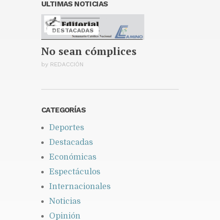
presidente de la entidad
ULTIMAS NOTICIAS
Publicado hace 2 días
Santiago celebrará la décima
DESTACADAS
edición de la Maratón
Monumental Primer Santiago
No sean cómplices
de América
Publicado hace 2 días
by
REDACCIÓN
CATEGORÍAS
Deportes
Destacadas
Económicas
Espectáculos
Internacionales
Noticias
Opinión