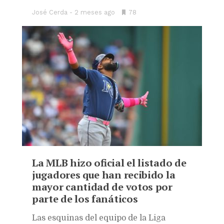
José Cerda
2 meses ago
•
78
Bookmarks:
La MLB hizo oficial el listado de
jugadores que han recibido la
mayor cantidad de votos por
parte de los fanáticos
L
as esquinas del equipo de la Liga