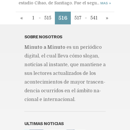
estadio Cibao, de Santiago. Fue el segu...
MAS
»
516
«
1
515
517
541
»
SOBRE NOSOTROS
Mi­nu­to a Mi­nu­to
es un pe­rió­di­co
di­gi­tal, el cual lle­va cómo slo­gan,
no­ti­cias al ins­tan­te, que man­tie­ne a
sus lec­to­res ac­tua­li­za­dos de los
acon­te­ci­mien­tos de ma­yor tras­cen­
den­cia ocu­rri­dos en el ám­bi­to na­
cio­nal e in­ter­na­cio­nal.
ULTIMAS NOTICIAS