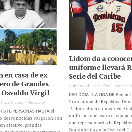
Lidom da a conoce
uniforme llevará R
 en casa de ex
Serie del Caribe
ero de Grandes
Publicado hace 9 años
-
Redacció
 Osvaldo Virgil
REP. DOM. -LA LIGA DE
Béisbol
Profesional de República Dom
 hace 9 años
-
Redacción
-Lidom- dio a conocer este sá
ISTI.-PERSONAS HASTA
el
uniforme que usará el equipo
 desconocidas cargaron con
que representará a la Repúblic
en efectivo, prendas
Dominicana en la Serie del Car