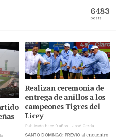
6483
posts
Realizan ceremonia de
entrega de anillos a los
campeones Tigres del
artido
Licey
eñas
Publicado hace 9 años
-
José Cerda
SANTO DOMINGO: PREVIO
al encuentro
da