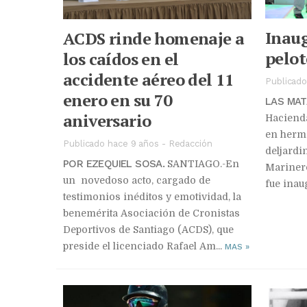
Inau
ACDS rinde homenaje a
pelot
los caídos en el
accidente aéreo del 11
Publicado
enero en su 70
LAS MAT
aniversario
Hacienda
en hermo
Publicado hace 9 años
-
Redacción
deljardi
POR EZEQUIEL SOSA.
SANTIAGO.-En
Marinero
un novedoso acto, cargado de
fue inau
testimonios inéditos y emotividad, la
benemérita Asociación de Cronistas
Deportivos de Santiago (ACDS), que
preside el licenciado Rafael Am...
MAS
»