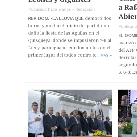
a Raf
Publicado hace 9 años
-
Redacción
Abier
REP. DOM. -LA LLUVIA QUE
demoró dos
horas y media el inicio del partido no
Publicado
dañó la fiesta de las Águilas en el
EL DOMI
Quisqueya, donde se impusieron 7-6 al
avanzó e
Licey, para igualar con los añiles en el
del ATP 
primer lugar del todos contra to...
MAS
»
derrotar
segundo 
6, 6-3. E