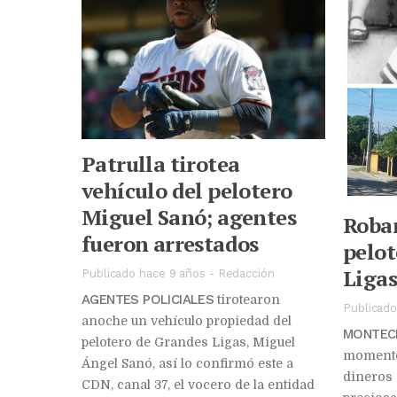
Patrulla tirotea
vehículo del pelotero
Miguel Sanó; agentes
Roban
fueron arrestados
pelot
Ligas
Publicado hace 9 años
-
Redacción
AGENTES POLICIALES
tirotearon
Publicado
anoche un vehículo propiedad del
MONTECR
pelotero de Grandes Ligas, Miguel
momento
Ángel Sanó, así lo confirmó este a
dineros 
CDN, canal 37, el vocero de la entidad