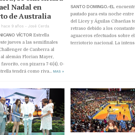
ael Nadal en
SANTO DOMINGO.-EL
encuent
to de Australia
pautado para esta noche entre
del Licey y Águilas Cibaeñas 
 hace 9 años
-
José Cerda
retraso debido a los constante
NICANO VÍCTOR
Estrella
aguaceros efectuados sobre el
ste jueves a las semifinales
terriotorio nacional. La intensa
Challenger de Canberra al
 al alemán Florian Mayer,
favorito, con pizarra 7-6(4), 0-
strella tendrá como riva...
MAS
»