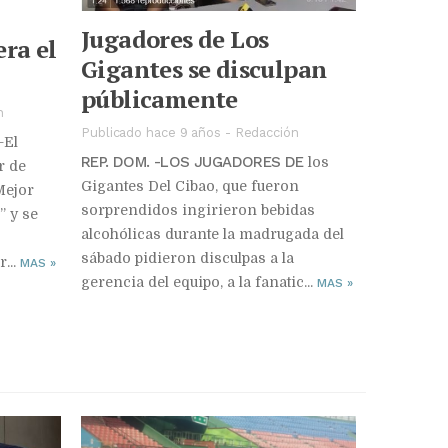
Jugadores de Los
era el
Gigantes se disculpan
públicamente
n
Publicado hace 9 años
-
Redacción
-El
REP. DOM. -LOS JUGADORES DE
los
r de
Gigantes Del Cibao, que fueron
Mejor
sorprendidos ingirieron bebidas
” y se
alcohólicas durante la madrugada del
sábado pidieron disculpas a la
...
MAS
»
gerencia del equipo, a la fanatic...
MAS
»