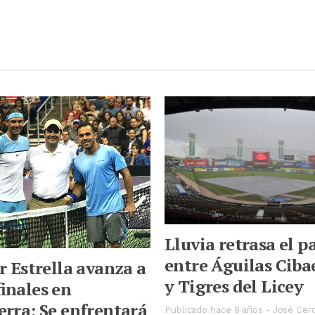
Lluvia retrasa el p
entre Águilas Ciba
r Estrella avanza a
y Tigres del Licey
inales en
rra; Se enfrentará
Publicado hace 9 años
-
José Cer