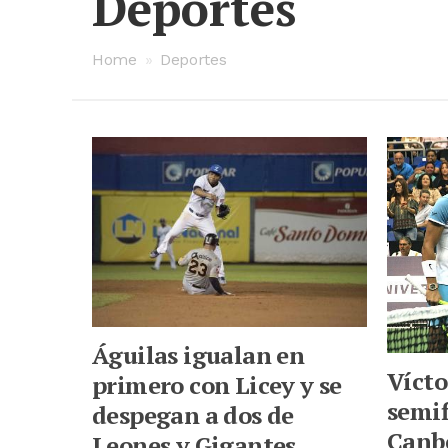
Deportes
Home
»
Deportes
Águilas igualan en
Vícto
primero con Licey y se
semif
despegan a dos de
Canbe
Leones y Gigantes