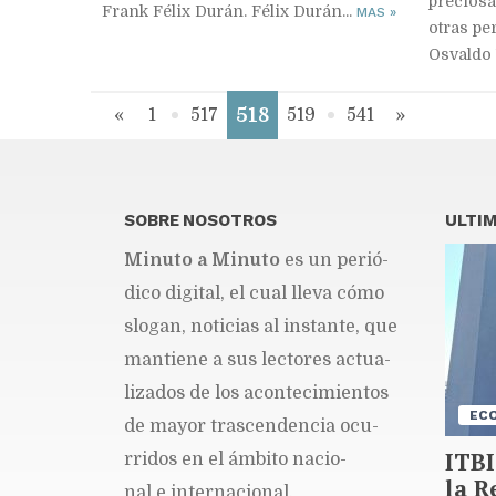
preciosa
Frank Félix Durán. Félix Durán...
MAS
»
otras pe
Osvaldo 
518
«
1
517
519
541
»
SOBRE NOSOTROS
ULTIM
Mi­nu­to a Mi­nu­to
es un pe­rió­
di­co di­gi­tal, el cual lle­va cómo
slo­gan, no­ti­cias al ins­tan­te, que
man­tie­ne a sus lec­to­res ac­tua­
li­za­dos de los acon­te­ci­mien­tos
EC
de ma­yor tras­cen­den­cia ocu­
ITBI
rri­dos en el ám­bi­to na­cio­
la R
nal e in­ter­na­cio­nal.