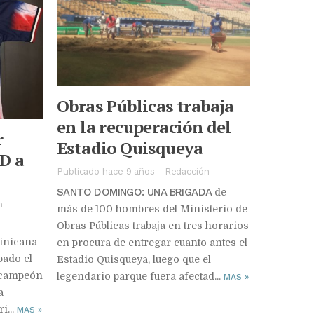
Obras Públicas trabaja
en la recuperación del
r
Estadio Quisqueya
D a
Publicado hace 9 años
-
Redacción
SANTO DOMINGO: UNA BRIGADA
de
n
más de 100 hombres del Ministerio de
Obras Públicas trabaja en tres horarios
inicana
en procura de entregar cuanto antes el
bado el
Estadio Quisqueya, luego que el
 campeón
legendario parque fuera afectad...
MAS
»
a
i...
MAS
»