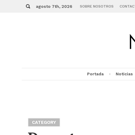
Skip
Buscar
to
agosto 7th, 2026
SOBRE NOSOTROS
CONTAC
content
Portada
Noticias
MENU
CATEGORY