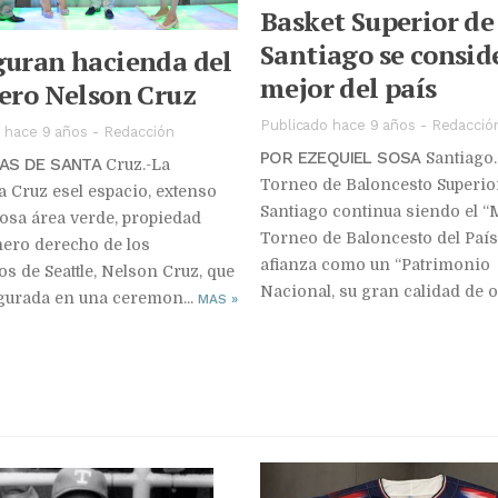
Basket Superior de
Santiago se consid
guran hacienda del
mejor del país
ero Nelson Cruz
Publicado hace 9 años
-
Redacció
 hace 9 años
-
Redacción
POR EZEQUIEL SOSA
Santiago.
AS DE SANTA
Cruz.-La
Torneo de Baloncesto Superio
 Cruz esel espacio, extenso
Santiago continua siendo el “
sa área verde, propiedad
Torneo de Baloncesto del País
nero derecho de los
afianza como un “Patrimonio
s de Seattle, Nelson Cruz, que
Nacional, su gran calidad de or
gurada en una ceremon...
MAS
»