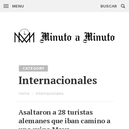
MENU
BUSCAR
Skip
to
content
CATEGORY
Internacionales
Home
»
Internacionales
Asaltaron a 28 turistas
alemanes que iban camino a