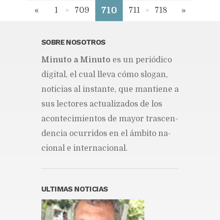
710
«
1
709
711
718
»
SOBRE NOSOTROS
Mi­nu­to a Mi­nu­to
es un pe­rió­di­co
di­gi­tal, el cual lle­va cómo slo­gan,
no­ti­cias al ins­tan­te, que man­tie­ne a
sus lec­to­res ac­tua­li­za­dos de los
acon­te­ci­mien­tos de ma­yor tras­cen­
den­cia ocu­rri­dos en el ám­bi­to na­
cio­nal e in­ter­na­cio­nal.
ULTIMAS NOTICIAS