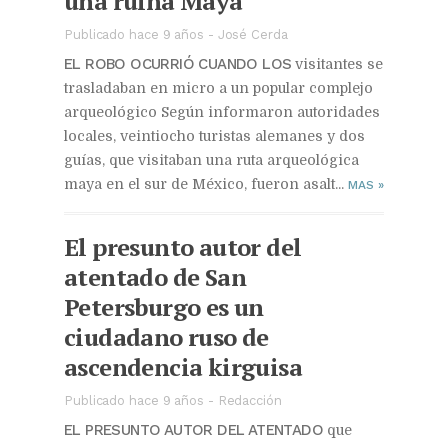
una ruina Maya
Publicado hace 9 años
-
José Cerda
EL ROBO OCURRIÓ CUANDO LOS
visitantes se
trasladaban en micro a un popular complejo
arqueológico Según informaron autoridades
locales, veintiocho turistas alemanes y dos
guías, que visitaban una ruta arqueológica
maya en el sur de México, fueron asalt...
MAS
»
El presunto autor del
atentado de San
Petersburgo es un
ciudadano ruso de
ascendencia kirguisa
Publicado hace 9 años
-
Redacción
EL PRESUNTO AUTOR DEL ATENTADO
que