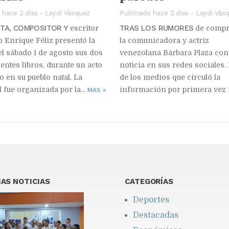
 hace 2 días
-
Leydi Vásquez
Publicado hace 2 días
-
Leydi Vás
STA, COMPOSITOR Y
TRAS LOS RUMORES
escritor
de compr
 Enrique Féliz presentó la
la comunicadora y actriz
l sábado 1 de agosto sus dos
venezolana Bárbara Plaza con
entes libros, durante un acto
noticia en sus redes sociales.
o en su pueblo natal. La
de los medios que circuló la
d fue organizada por la...
información por primera vez f
MAS
»
AS NOTICIAS
CATEGORÍAS
Deportes
Destacadas