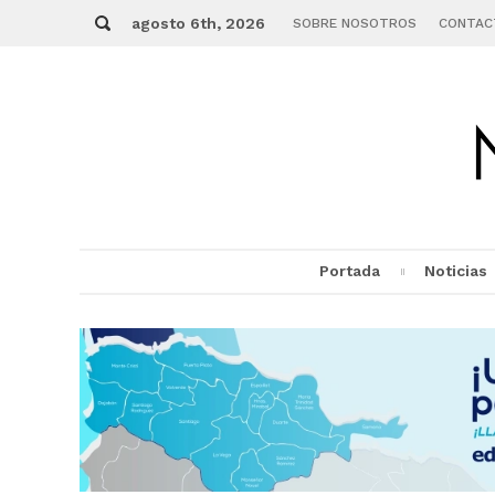
Skip
Buscar
to
agosto 6th, 2026
SOBRE NOSOTROS
CONTAC
content
Portada
Noticias
MENU