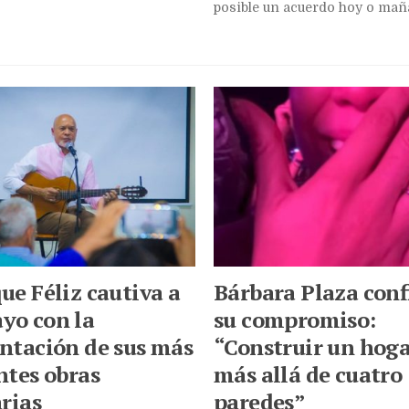
posible un acuerdo hoy o maña
ue Féliz cautiva a
Bárbara Plaza con
yo con la
su compromiso:
ntación de sus más
“Construir un hoga
ntes obras
más allá de cuatro
arias
paredes”