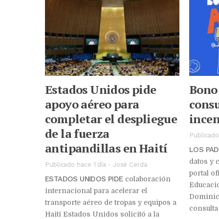
Estados Unidos pide
Bono 
apoyo aéreo para
consu
completar el despliegue
incen
de la fuerza
Publicado
antipandillas en Haití
LOS PAD
datos y 
Publicado hace 1 día
-
José Cerda
portal of
ESTADOS UNIDOS PIDE
colaboración
Educació
internacional para acelerar el
Dominica
transporte aéreo de tropas y equipos a
consulta 
Haití Estados Unidos solicitó a la