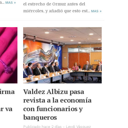
...
MAS
»
el estrecho de Ormuz antes del
miércoles, y añadió que esto est...
MAS
»
firma
Valdez Albizu pasa
revista a la economía
r va
con funcionarios y
banqueros
Publicado hace 2 días
-
Leydi Vásquez