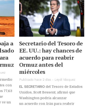
baja a
Secretario del Tesoro de
lsado
EE. UU.: hay chances de
para
acuerdo para reabrir
Ormuz
Ormuz antes del
miércoles
quez
ermedio
Publicado hace 2 días
-
Leydi Vásquez
tes con
EL SECRETARIO
del Tesoro de Estados
os 77,63
Unidos, Scott Bessent, afirmó que
ue
Washington podría alcanzar
e ve un
un acuerdo con Irán para reabrir