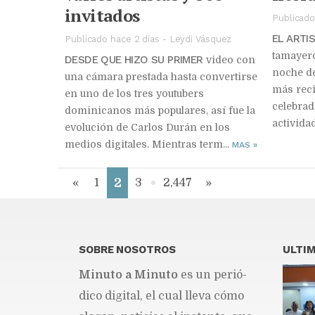
invitados
Publicado
EL ARTI
Publicado hace 2 días
-
Leydi Vásquez
tamayero
DESDE QUE HIZO SU PRIMER
video con
noche de
una cámara prestada hasta convertirse
más reci
en uno de los tres youtubers
celebrad
dominicanos más populares, así fue la
activida
evolución de Carlos Durán en los
medios digitales. Mientras term...
MAS
»
2
«
1
3
2,447
»
SOBRE NOSOTROS
ULTIM
Mi­nu­to a Mi­nu­to
es un pe­rió­
di­co di­gi­tal, el cual lle­va cómo