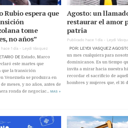
 Rubio espera que
Agosto: un llamad
ansición
restaurar el amor p
zolana tome
patria
s, no años”
Publicado hace 1 día
-
Leydi Vásqu
POR: LEYDI VASQUEZ AGOST
 hace 1 día
-
Leydi Vásquez
un mes cualquiera para nosotr
ETARIO DE
Estado, Marco
dominicanos. Es un tiempo q
eclaró este martes que
invita a mirar hacia nuestra hi
 que la transición
recordar el sacrificio de aquel
 en Venezuela se produzca en
hombres y mujeres que, el 16 d
 de meses, y no años, antes de
era ronda de negociac...
MAS
»