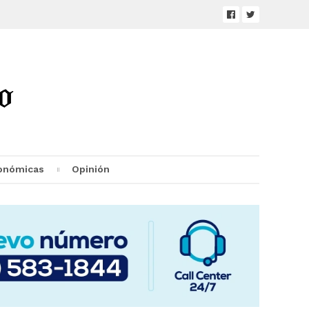
onómicas
Opinión