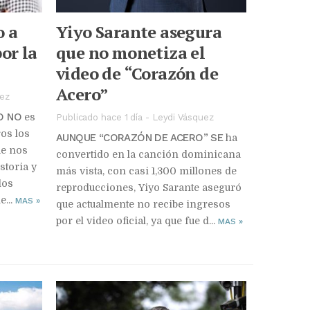
o a
Yiyo Sarante asegura
or la
que no monetiza el
video de “Corazón de
Acero”
ez
O NO
es
Publicado hace 1 día
-
Leydi Vásquez
os los
AUNQUE “CORAZÓN DE ACERO” SE
ha
ue nos
convertido en la canción dominicana
storia y
más vista, con casi 1,300 millones de
los
reproducciones, Yiyo Sarante aseguró
e...
MAS
»
que actualmente no recibe ingresos
por el video oficial, ya que fue d...
MAS
»