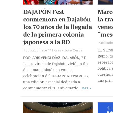
DAJAPÓN Fest
Marco
conmemora en Dajabón
la tr
los 70 años de la llegada
vene
de la primera colonia
“mese
japonesa a la RD
Publicado
EL SECR
Publicado hace 17 horas
-
José Cerda
Rubio, d
POR: ARISMENDI DÍAZ. DAJABÓN,
RD.–
esperaba
La provincia de Dajabón vivió un fin
política
de semana histórico con la
cuestión
celebración del DAJAPÓN Fest 2026,
una prim
una edición especial dedicada a
conmemorar el 70 aniversario...
MAS
»