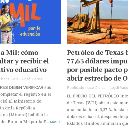
a Mil: cómo
Petróleo de Texas 
ltar y recibir el
77,63 dólares impu
tivo educativo
por posible pacto 
abrir estrecho de 
 hace 1 día
-
José Cerda
RES DEBEN VERIFICAR
sus
Publicado hace 2 días
-
Leydi Vás
completar el registro en el
EL PRECIO DEL PETRÓLEO
int
icial El Ministerio de
de Texas (WTI) abrió este mar
n de la República
una caída de un 3,37 %, hasta l
na (Minerd) habilitó la
dólares el barril, después de q
del Bono a Mil por la E...
MAS
»
Estados Unidos anunciara qu