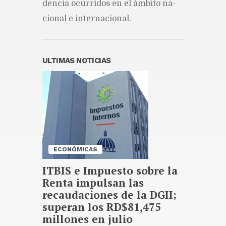
den­cia ocu­rri­dos en el ám­bi­to na­
cio­nal e in­ter­na­cio­nal.
ULTIMAS NOTICIAS
ECONÓMICAS
ITBIS e Impuesto sobre la
Renta impulsan las
recaudaciones de la DGII;
superan los RD$81,475
millones en julio