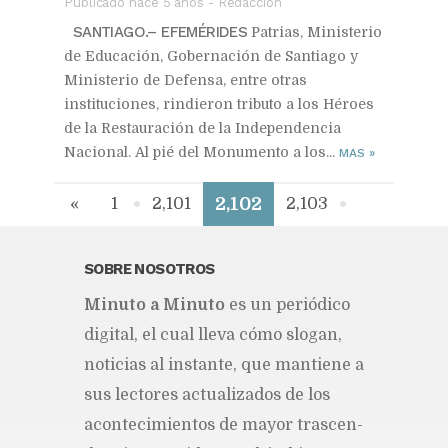
Publicado hace 5 años
-
Redacción
SANTIAGO.– EFEMÉRIDES
Patrias, Ministerio
de Educación, Gobernación de Santiago y
Ministerio de Defensa, entre otras
instituciones, rindieron tributo a los Héroes
de la Restauración de la Independencia
Nacional. Al pié del Monumento a los...
MAS
»
2,102
«
1
2,101
2,103
2,450
»
SOBRE NOSOTROS
Mi­nu­to a Mi­nu­to
es un pe­rió­di­co
di­gi­tal, el cual lle­va cómo slo­gan,
no­ti­cias al ins­tan­te, que man­tie­ne a
sus lec­to­res ac­tua­li­za­dos de los
acon­te­ci­mien­tos de ma­yor tras­cen­