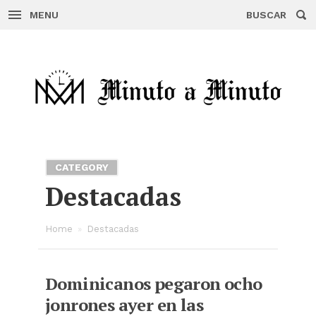
MENU
BUSCAR
Skip
to
content
CATEGORY
Destacadas
Home
»
Destacadas
Dominicanos pegaron ocho
jonrones ayer en las