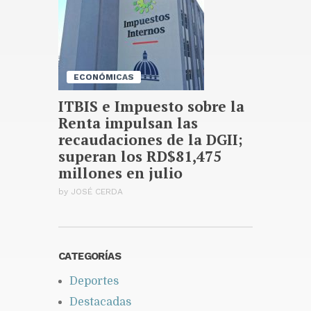
disminuyó al 5.47 % en julio
2026, según el Banco Central
Publicado hace 22 horas
ECONÓMICAS
ITBIS e Impuesto sobre la
Renta impulsan las
recaudaciones de la DGII;
superan los RD$81,475
millones en julio
by
JOSÉ CERDA
CATEGORÍAS
Deportes
Destacadas