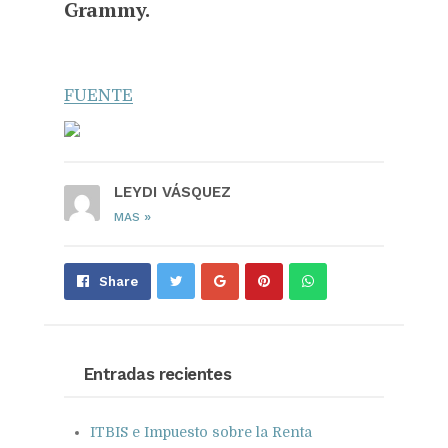
Grammy.
FUENTE
LEYDI VÁSQUEZ
»
MAS
Share
Pin
Send
Share
on
on
with
Google+
Pinterest
WhatsApp
Entradas recientes
ITBIS e Impuesto sobre la Renta