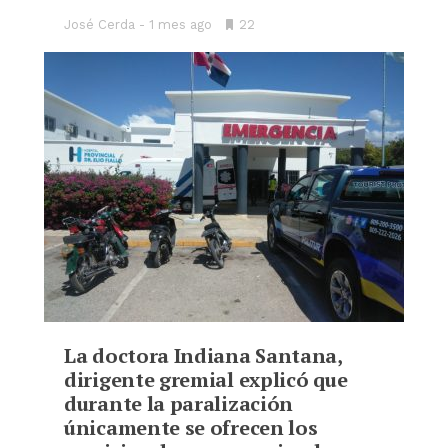
José Cerda
1 mes ago
•
22
Bookmarks:
La doctora Indiana Santana,
dirigente gremial explicó que
durante la paralización
únicamente se ofrecen los