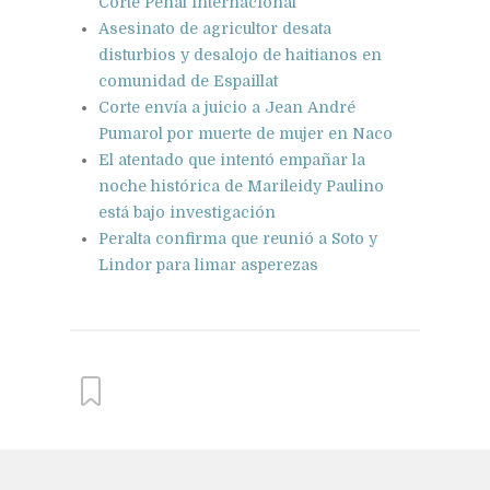
Corte Penal Internacional
Asesinato de agricultor desata
disturbios y desalojo de haitianos en
comunidad de Espaillat
Corte envía a juicio a Jean André
Pumarol por muerte de mujer en Naco
El atentado que intentó empañar la
noche histórica de Marileidy Paulino
está bajo investigación
Peralta confirma que reunió a Soto y
Lindor para limar asperezas
From this category »