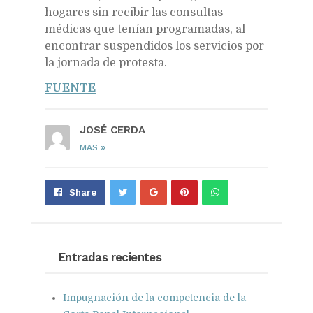
hogares sin recibir las consultas
médicas que tenían programadas, al
encontrar suspendidos los servicios por
la jornada de protesta.
FUENTE
JOSÉ CERDA
»
MAS
Share
Pin
Send
Share
on
on
with
Google+
Pinterest
WhatsApp
Entradas recientes
Impugnación de la competencia de la