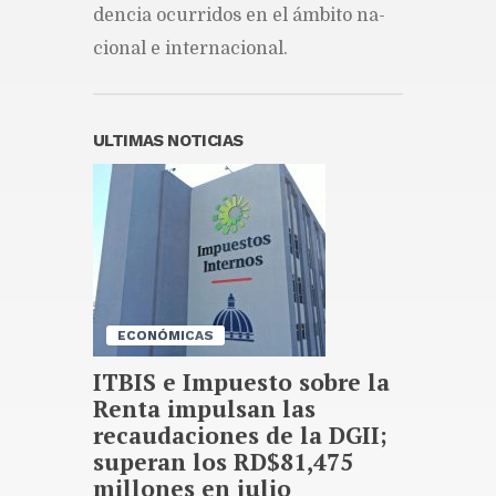
porque nosotros no damos
den­cia ocu­rri­dos en el ám­bi­to na­
apagones de noche
cio­nal e in­ter­na­cio­nal.
Publicado hace 21 horas
Valdez Albizu plantea mayor
cooperación con MasterCard
frente a la ciberdelincuencia
ULTIMAS NOTICIAS
Publicado hace 22 horas
La inflación interanual
disminuyó al 5.47 % en julio
2026, según el Banco Central
Publicado hace 22 horas
ECONÓMICAS
ITBIS e Impuesto sobre la
Renta impulsan las
recaudaciones de la DGII;
superan los RD$81,475
millones en julio