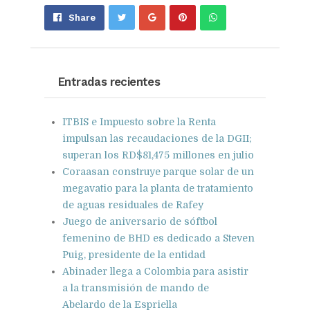
Share
Pin
Send
Share
on
on
with
Google+
Pinterest
WhatsApp
Entradas recientes
ITBIS e Impuesto sobre la Renta
impulsan las recaudaciones de la DGII;
superan los RD$81,475 millones en julio
Coraasan construye parque solar de un
megavatio para la planta de tratamiento
de aguas residuales de Rafey
Juego de aniversario de sóftbol
femenino de BHD es dedicado a Steven
Puig, presidente de la entidad
Abinader llega a Colombia para asistir
a la transmisión de mando de
Abelardo de la Espriella