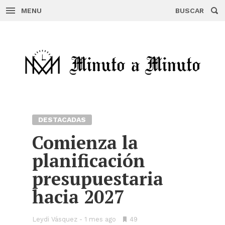
MENU
BUSCAR
Skip
to
content
DESTACADAS
Comienza la
planificación
presupuestaria
hacia 2027
Leydi Vásquez
1 mes ago
•
49