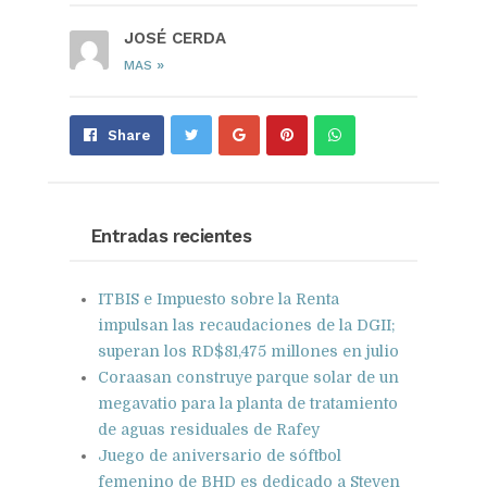
JOSÉ CERDA
»
MAS
Share
Pin
Send
Share
on
on
with
Google+
Pinterest
WhatsApp
Entradas recientes
ITBIS e Impuesto sobre la Renta
impulsan las recaudaciones de la DGII;
superan los RD$81,475 millones en julio
Coraasan construye parque solar de un
megavatio para la planta de tratamiento
de aguas residuales de Rafey
Juego de aniversario de sóftbol
femenino de BHD es dedicado a Steven