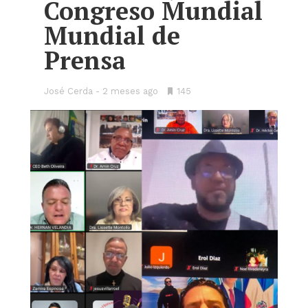
Congreso Mundial
Mundial de
Prensa
José Cerda
2 meses ago
•
145
Bookmarks: