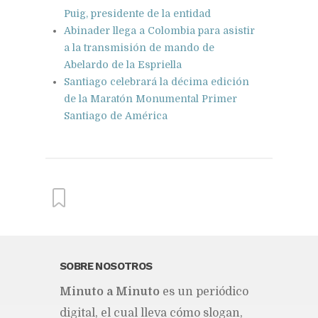
Puig, presidente de la entidad
Abinader llega a Colombia para asistir
a la transmisión de mando de
Abelardo de la Espriella
Santiago celebrará la décima edición
de la Maratón Monumental Primer
Santiago de América
From this category »
SOBRE NOSOTROS
Mi­nu­to a Mi­nu­to
es un pe­rió­di­co
Italia mantendrá la suspensión
del Schengen con España y
di­gi­tal, el cual lle­va cómo slo­gan,