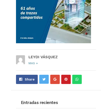
LEYDI VÁSQUEZ
»
MAS
Share
Pin
Send
Share
on
on
with
Google+
Pinterest
WhatsApp
Entradas recientes