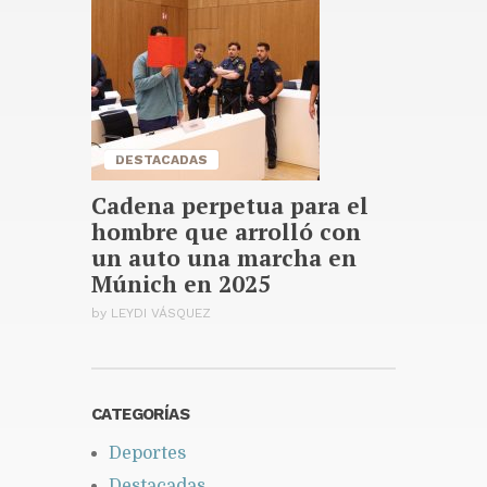
líder average en béisbol
japonés
Publicado hace 23 horas
DESTACADAS
Cadena perpetua para el
hombre que arrolló con
un auto una marcha en
Múnich en 2025
by
LEYDI VÁSQUEZ
CATEGORÍAS
Deportes
Destacadas