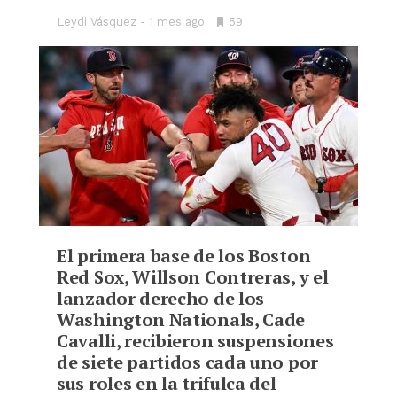
Leydi Vásquez
1 mes ago
•
59
Bookmarks:
El primera base de los Boston
Red Sox, Willson Contreras, y el
lanzador derecho de los
Washington Nationals, Cade
Cavalli, recibieron suspensiones
de siete partidos cada uno por
sus roles en la trifulca del