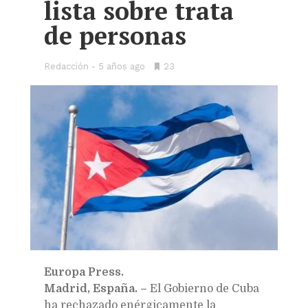
lista sobre trata
de personas
Redacción
5 años ago
•
23
Bookmarks:
Europa Press.
Madrid, España. –
El Gobierno de Cuba
ha rechazado enérgicamente la