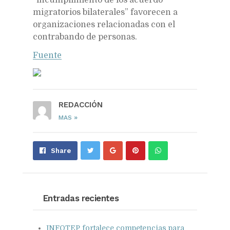
migratorios bilaterales” favorecen a
organizaciones relacionadas con el
contrabando de personas.
Fuente
REDACCIÓN
»
MAS
Share
Pin
Send
Share
on
on
with
Google+
Pinterest
WhatsApp
Entradas recientes
INFOTEP fortalece competencias para