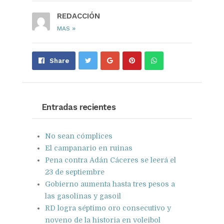
REDACCIÓN
»
MAS
Share
Pin
Send
Share
on
on
with
Google+
Pinterest
WhatsApp
Entradas recientes
No sean cómplices
El campanario en ruinas
Pena contra Adán Cáceres se leerá el
23 de septiembre
Gobierno aumenta hasta tres pesos a
las gasolinas y gasoil
RD logra séptimo oro consecutivo y
noveno de la historia en voleibol