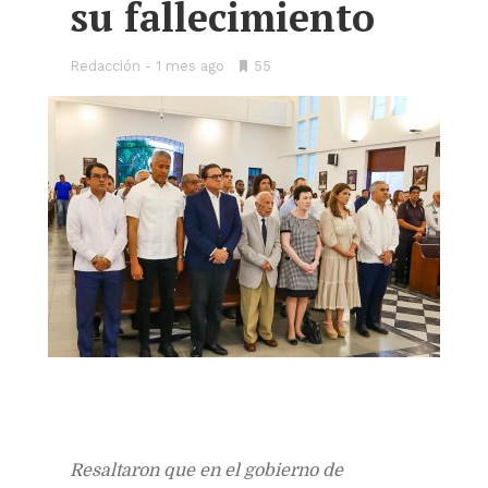
su fallecimiento
Redacción
1 mes ago
•
55
Bookmarks:
Resaltaron que en el gobierno de