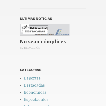
siete oro en los Juegos
Centroamericanos
Publicado hace 18 horas
Abinader llega a Colombia
ULTIMAS NOTICIAS
para asistir a la transmisión de
mando de Abelardo de la
Espriella
DESTACADAS
Publicado hace 2 días
No sean cómplices
by
REDACCIÓN
CATEGORÍAS
Deportes
Destacadas
Económicas
Espectáculos