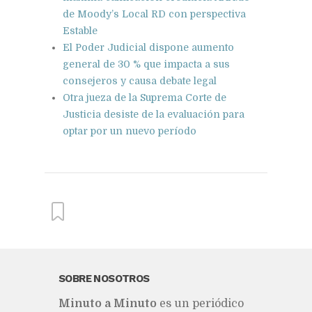
de Moody’s Local RD con perspectiva
Estable
El Poder Judicial dispone aumento
general de 30 % que impacta a sus
consejeros y causa debate legal
Otra jueza de la Suprema Corte de
Justicia desiste de la evaluación para
optar por un nuevo período
From this category »
SOBRE NOSOTROS
Mi­nu­to a Mi­nu­to
es un pe­rió­di­co
Marileidy Paulino conquista la