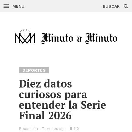
MENU
BUSCAR
Skip
to
content
DEPORTES
Diez datos
curiosos para
entender la Serie
Final 2026
Redacción
7 meses ago
•
112