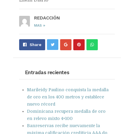
REDACCIÓN
»
MAS
Share
Pin
Send
Share
on
on
with
Google+
Pinterest
WhatsApp
Entradas recientes
Marileidy Paulino conquista la medalla
de oro en los 400 metros y establece
nuevo récord
Dominicana recupera medalla de oro
en relevo mixto 4×100
Banreservas recibe nuevamente la
máxima calificación crediticia AAA.do