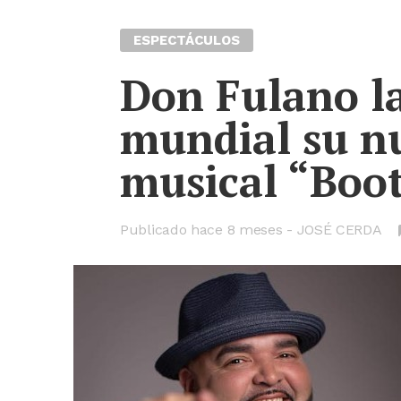
ESPECTÁCULOS
Don Fulano la
mundial su n
musical “Boo
Publicado hace
8 meses
JOSÉ CERDA