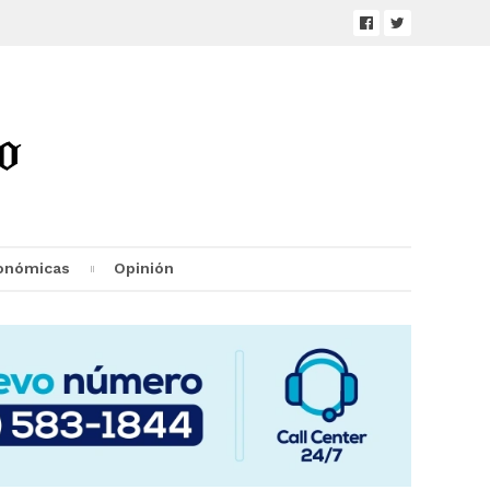
onómicas
Opinión