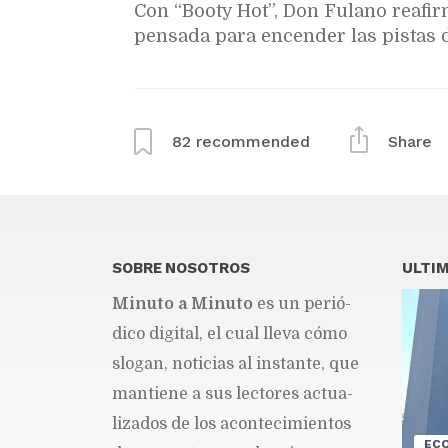
Con “Booty Hot”, Don Fulano reafir
pensada para encender las pistas d
82
recommended
Share
SOBRE NOSOTROS
ULTIM
Mi­nu­to a Mi­nu­to
es un pe­rió­
di­co di­gi­tal, el cual lle­va cómo
slo­gan, no­ti­cias al ins­tan­te, que
man­tie­ne a sus lec­to­res ac­tua­
li­za­dos de los acon­te­ci­mien­tos
EC