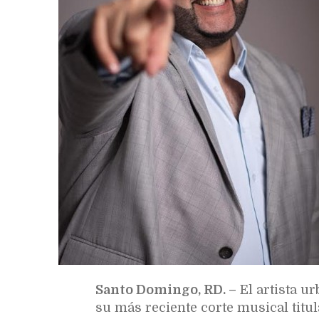
Santo Domingo, RD. –
El artista u
su más reciente corte musical titu