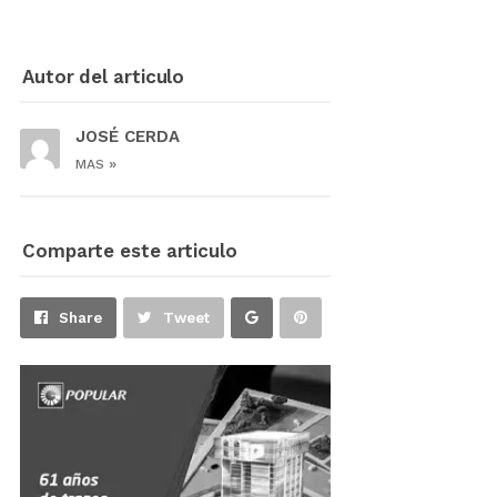
Autor del articulo
JOSÉ CERDA
»
MAS
Comparte este articulo
Share
Pin
Share
Tweet
on
on
Google+
Pinterest