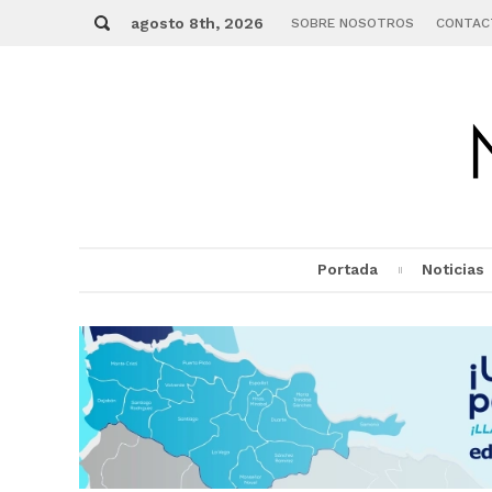
Skip
Buscar
to
agosto 8th, 2026
SOBRE NOSOTROS
CONTAC
content
Portada
Noticias
MENU