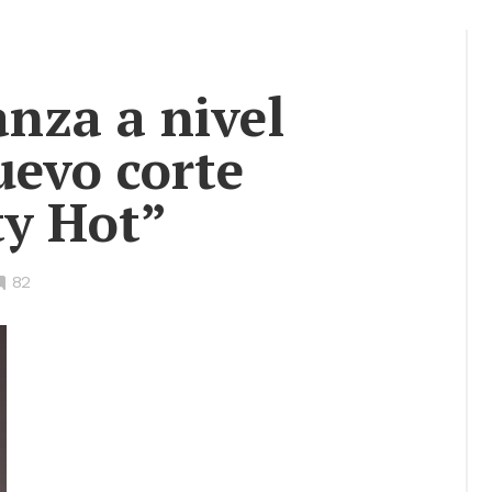
nza a nivel
uevo corte
ty Hot”
•
82
Bookmarks: