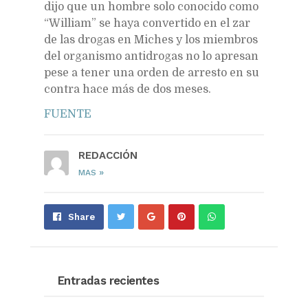
dijo que un hombre solo conocido como
“William” se haya convertido en el zar
de las drogas en Miches y los miembros
del organismo antidrogas no lo apresan
pese a tener una orden de arresto en su
contra hace más de dos meses.
FUENTE
REDACCIÓN
»
MAS
Share
Pin
Send
Share
on
on
with
Google+
Pinterest
WhatsApp
Entradas recientes