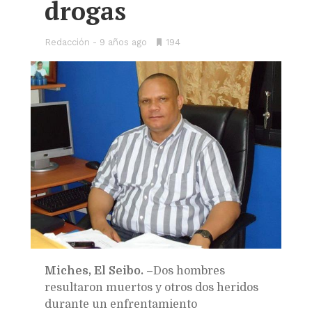
drogas
Redacción
9 años ago
•
194
Bookmarks:
Miches, El Seibo. –
Dos hombres
resultaron muertos y otros dos heridos
durante un enfrentamiento