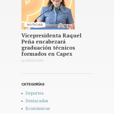
especialización, maestrías y
doctorados
Publicado hace 7 horas
NOTICIAS
Vicepresidenta Raquel
Peña encabezará
graduación técnicos
formados en Capex
by
REDACCIÓN
CATEGORÍAS
Deportes
Destacadas
Económicas