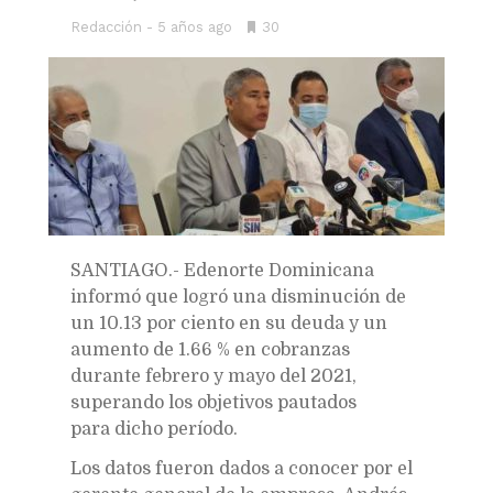
Redacción
5 años ago
•
30
Bookmarks:
SANTIAGO.- Edenorte Dominicana
informó que logró una disminución de
un 10.13 por ciento en su deuda y un
aumento de 1.66 % en cobranzas
durante febrero y mayo del 2021,
superando los objetivos pautados
para dicho período.
Los datos fueron dados a conocer por el