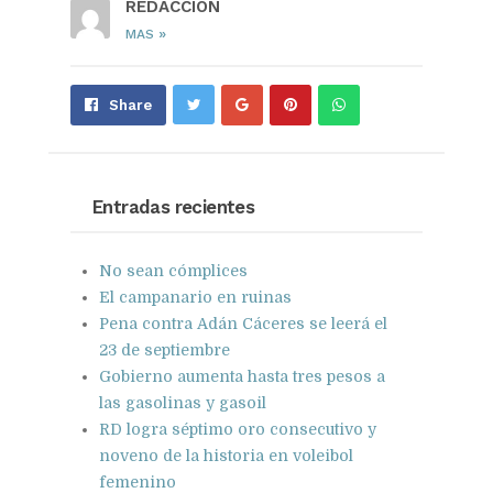
REDACCIÓN
»
MAS
Share
Pin
Send
Share
on
on
with
Google+
Pinterest
WhatsApp
Entradas recientes
No sean cómplices
El campanario en ruinas
Pena contra Adán Cáceres se leerá el
23 de septiembre
Gobierno aumenta hasta tres pesos a
las gasolinas y gasoil
RD logra séptimo oro consecutivo y
noveno de la historia en voleibol
femenino