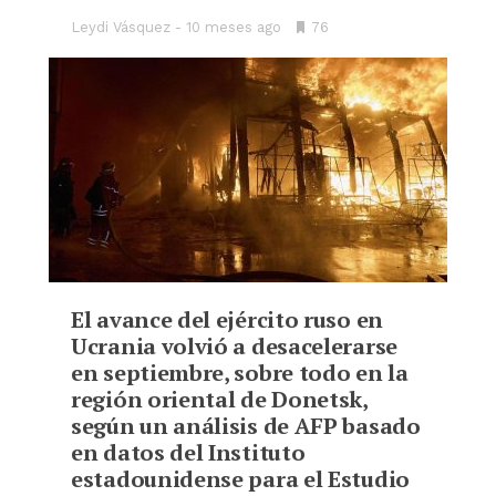
Leydi Vásquez
10 meses ago
•
76
Bookmarks:
El avance del ejército ruso en
Ucrania volvió a desacelerarse
en septiembre, sobre todo en la
región oriental de Donetsk,
según un análisis de AFP basado
en datos del Instituto
estadounidense para el Estudio