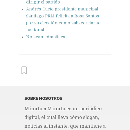
dirigir el partido
Andrés Cueto presidente municipal
Santiago PRM felicita a Rosa Santos
por su elección como subsecretaria
nacional
No sean cómplices
From this category »
SOBRE NOSOTROS
Mi­nu­to a Mi­nu­to
es un pe­rió­di­co
No sean cómplices
Publicado hace 10 horas
di­gi­tal, el cual lle­va cómo slo­gan,
no­ti­cias al ins­tan­te, que man­tie­ne a