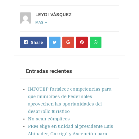
LEYDI VÁSQUEZ
»
MAS
Share
Pin
Send
Share
on
on
with
Google+
Pinterest
WhatsApp
Entradas recientes
INFOTEP fortalece competencias para
que munícipes de Pedernales
aprovechen las oportunidades del
desarrollo turístico
No sean cómplices
PRM elige en unidad al presidente Luis
Abinader, Garrigó y Ascención para