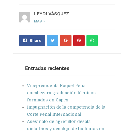
LEYDI VÁSQUEZ
»
MAS
Share
Pin
Send
Share
on
on
with
Google+
Pinterest
WhatsApp
Entradas recientes
Vicepresidenta Raquel Peña
encabezará graduación técnicos
formados en Capex
Impugnación de la competencia de la
Corte Penal Internacional
Asesinato de agricultor desata
disturbios y desalojo de haitianos en