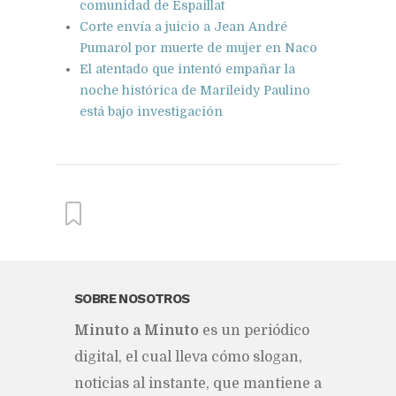
comunidad de Espaillat
Corte envía a juicio a Jean André
Pumarol por muerte de mujer en Naco
El atentado que intentó empañar la
noche histórica de Marileidy Paulino
está bajo investigación
From this category »
SOBRE NOSOTROS
Mi­nu­to a Mi­nu­to
es un pe­rió­di­co
Directores formados en
liderazgo en ISFODOSU
di­gi­tal, el cual lle­va cómo slo­gan,
propician un inicio de año
escolar exitoso en sus centros
no­ti­cias al ins­tan­te, que man­tie­ne a