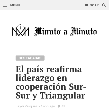
MENU
BUSCAR
Skip
to
content
DESTACADAS
El país reafirma
liderazgo en
cooperación Sur-
Sur y Triangular
Leydi Vásquez
1 año ago
•
41