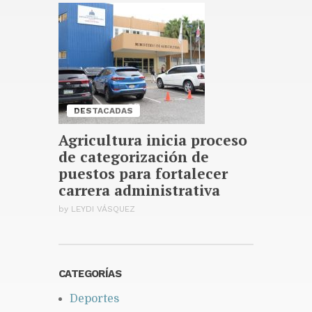
Khloé Kardashian encabeza un
nuevo programa de
telerrealidad enfocado en sus
amigas
Publicado hace 23 min
DESTACADAS
Agricultura inicia proceso
de categorización de
puestos para fortalecer
carrera administrativa
by
LEYDI VÁSQUEZ
CATEGORÍAS
Deportes