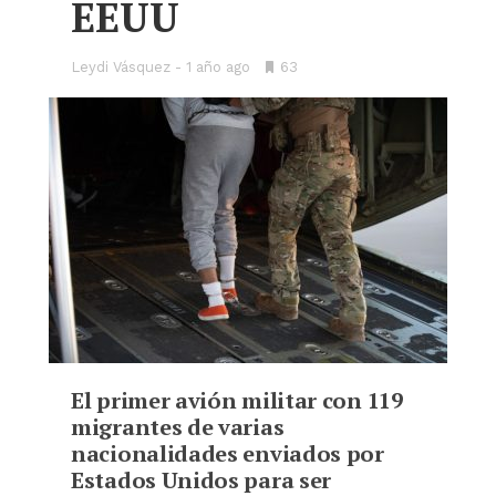
EEUU
Leydi Vásquez
1 año ago
•
63
Bookmarks:
El primer avión militar con 119
migrantes de varias
nacionalidades enviados por
Estados Unidos para ser