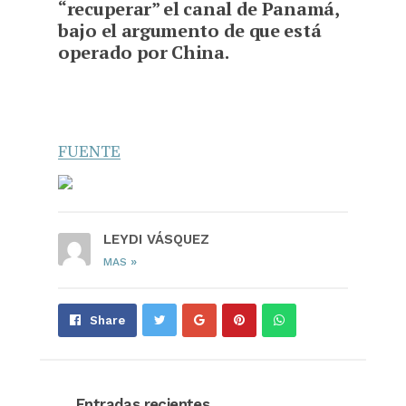
“recuperar” el canal de Panamá,
bajo el argumento de que está
operado por China.
FUENTE
LEYDI VÁSQUEZ
»
MAS
Share
Pin
Send
Share
on
on
with
Google+
Pinterest
WhatsApp
Entradas recientes