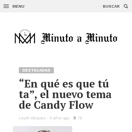
MENU
BUSCAR
Skip
to
content
DESTACADAS
“En qué es que tú
ta”, el nuevo tema
de Candy Flow
Leydi Vásquez
5 años ago
•
78
Bookmarks: