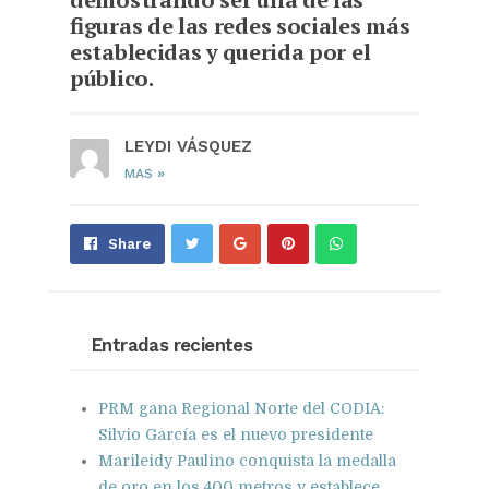
figuras de las redes sociales más
establecidas y querida por el
público.
LEYDI VÁSQUEZ
»
MAS
Share
Pin
Send
Share
on
on
with
Google+
Pinterest
WhatsApp
Entradas recientes
PRM gana Regional Norte del CODIA:
Silvio García es el nuevo presidente
Marileidy Paulino conquista la medalla
de oro en los 400 metros y establece