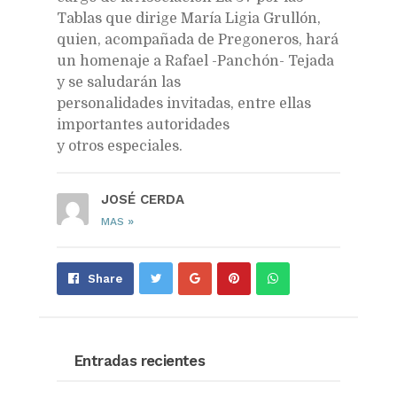
Tablas que dirige María Ligia Grullón,
quien, acompañada de Pregoneros, hará
un homenaje a Rafael -Panchón- Tejada
y se saludarán las
personalidades
invitadas, entre ellas
importantes autoridades
y otros especiales.
JOSÉ CERDA
»
MAS
Share
Pin
Send
Share
on
on
with
Google+
Pinterest
WhatsApp
Entradas recientes