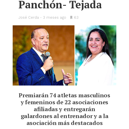
Panchón- Tejada
José Cerda
3 meses ago
•
63
Bookmarks:
Premiarán 74 atletas masculinos
y femeninos
de 22 asociaciones
afiliadas y entregarán
galardones al entrenador y a la
asociación más destacados