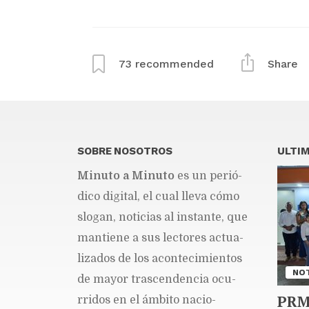
73
recommended
Share
SOBRE NOSOTROS
ULTIM
Mi­nu­to a Mi­nu­to
es un pe­rió­
di­co di­gi­tal, el cual lle­va cómo
slo­gan, no­ti­cias al ins­tan­te, que
man­tie­ne a sus lec­to­res ac­tua­
li­za­dos de los acon­te­ci­mien­tos
NOT
de ma­yor tras­cen­den­cia ocu­
PRM
rri­dos en el ám­bi­to na­cio­