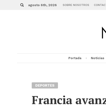
Skip
Buscar
to
agosto 6th, 2026
SOBRE NOSOTROS
CONTAC
content
Portada
Noticias
MENU
DEPORTES
Francia avanz