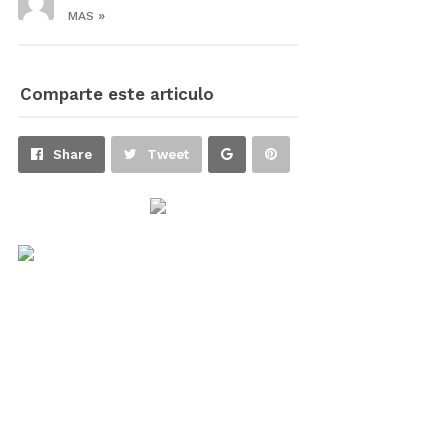
»
MAS
Comparte este articulo
Share
Pin
Share
Tweet
on
on
Google+
Pinterest