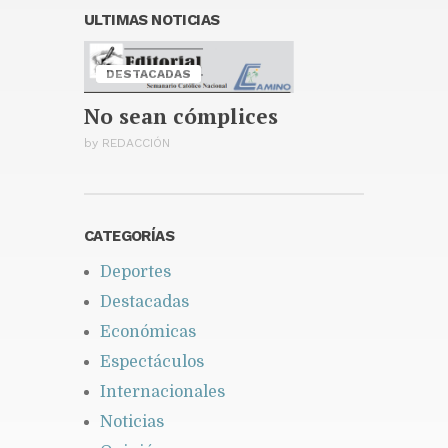
Abinader llega a Colombia
ULTIMAS NOTICIAS
para asistir a la transmisión de
mando de Abelardo de la
Espriella
DESTACADAS
Publicado hace 2 días
No sean cómplices
by
REDACCIÓN
CATEGORÍAS
Deportes
Destacadas
Económicas
Espectáculos
Internacionales
Noticias