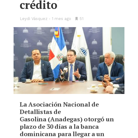
crédito
Leydi Vásquez
1 mes ago
•
51
Bookmarks:
La Asociación Nacional de
Detallistas de
Gasolina (Anadegas) otorgó un
plazo de 30 días a la banca
dominicana para llegar a un