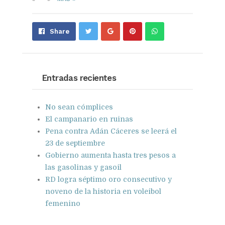
Share
Pin
Send
Share
on
on
with
Google+
Pinterest
WhatsApp
Entradas recientes
No sean cómplices
El campanario en ruinas
Pena contra Adán Cáceres se leerá el
23 de septiembre
Gobierno aumenta hasta tres pesos a
las gasolinas y gasoil
RD logra séptimo oro consecutivo y
noveno de la historia en voleibol
femenino