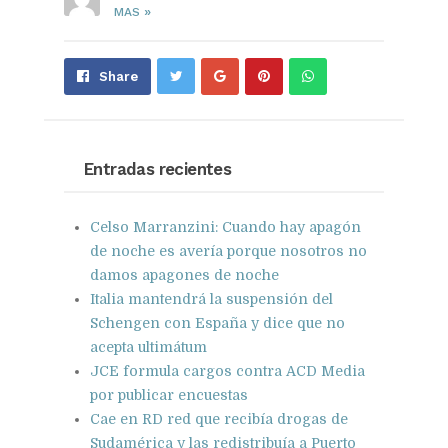
»
MAS
Share
Pin
Send
Share
on
on
with
Google+
Pinterest
WhatsApp
Entradas recientes
Celso Marranzini: Cuando hay apagón
de noche es avería porque nosotros no
damos apagones de noche
Italia mantendrá la suspensión del
Schengen con España y dice que no
acepta ultimátum
JCE formula cargos contra ACD Media
por publicar encuestas
Cae en RD red que recibía drogas de
Sudamérica y las redistribuía a Puerto