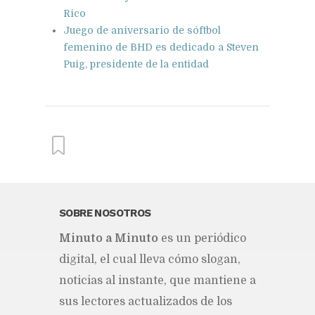
Rico
Juego de aniversario de sóftbol
femenino de BHD es dedicado a Steven
Puig, presidente de la entidad
From this category »
SOBRE NOSOTROS
Mi­nu­to a Mi­nu­to
es un pe­rió­di­co
Celso Marranzini: Cuando hay
apagón de noche es avería
di­gi­tal, el cual lle­va cómo slo­gan,
porque nosotros no damos
apagones de noche
no­ti­cias al ins­tan­te, que man­tie­ne a
Publicado hace 26 min
sus lec­to­res ac­tua­li­za­dos de los