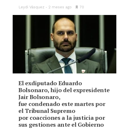
Leydi Vásquez
2 meses ago
•
70
Bookmarks:
El exdiputado Eduardo
Bolsonaro, hijo del expresidente
Jair Bolsonaro,
fue condenado este martes por
el Tribunal Supremo
por coacciones a la justicia por
sus gestiones ante el Gobierno