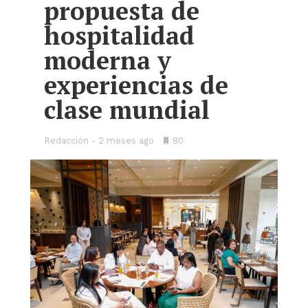
propuesta de
hospitalidad
moderna y
experiencias de
clase mundial
Redacción
2 meses ago
•
80
Bookmarks: