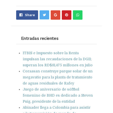
Share
Pin
Send
Share
on
on
with
Google+
Pinterest
WhatsApp
Entradas recientes
ITBIS e Impuesto sobre la Renta
impulsan las recaudaciones de la DGII;
superan los RD$81,475 millones en julio
Coraasan construye parque solar de un
megavatio para la planta de tratamiento
de aguas residuales de Rafey
Juego de aniversario de sóftbol
femenino de BHD es dedicado a Steven
Puig, presidente de la entidad
Abinader llega a Colombia para asistir