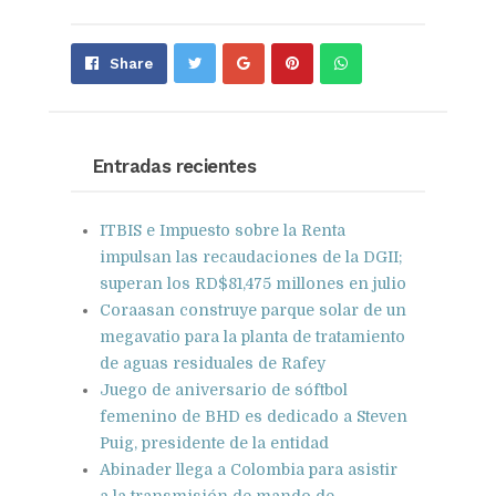
Share
Pin
Send
Share
on
on
with
Google+
Pinterest
WhatsApp
Entradas recientes
ITBIS e Impuesto sobre la Renta
impulsan las recaudaciones de la DGII;
superan los RD$81,475 millones en julio
Coraasan construye parque solar de un
megavatio para la planta de tratamiento
de aguas residuales de Rafey
Juego de aniversario de sóftbol
femenino de BHD es dedicado a Steven
Puig, presidente de la entidad
Abinader llega a Colombia para asistir
a la transmisión de mando de