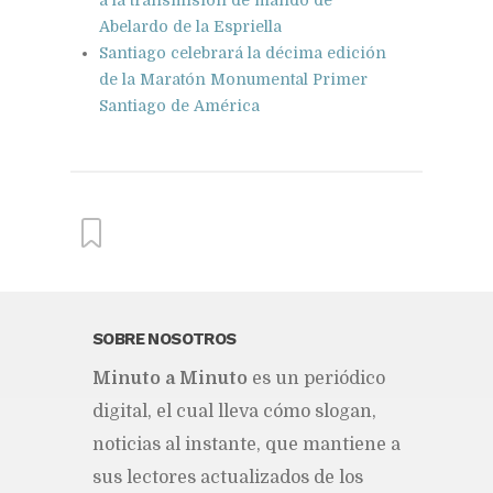
Abelardo de la Espriella
Santiago celebrará la décima edición
de la Maratón Monumental Primer
Santiago de América
From this category »
SOBRE NOSOTROS
Mi­nu­to a Mi­nu­to
es un pe­rió­di­co
Abinader llega a Colombia
para asistir a la transmisión de
di­gi­tal, el cual lle­va cómo slo­gan,
mando de Abelardo de la
Espriella
no­ti­cias al ins­tan­te, que man­tie­ne a
Publicado hace 11 horas
sus lec­to­res ac­tua­li­za­dos de los