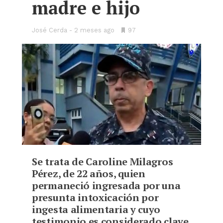
madre e hijo
José Cerda
2 meses ago
•
97
Bookmarks:
Se trata de Caroline Milagros
Pérez, de 22 años, quien
permaneció ingresada por una
presunta intoxicación por
ingesta alimentaria y cuyo
testimonio es considerado clave