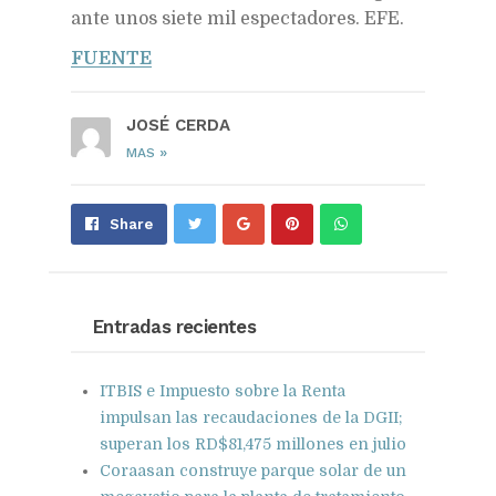
ante unos siete mil espectadores. EFE.
FUENTE
JOSÉ CERDA
»
MAS
Share
Pin
Send
Share
on
on
with
Google+
Pinterest
WhatsApp
Entradas recientes
ITBIS e Impuesto sobre la Renta
impulsan las recaudaciones de la DGII;
superan los RD$81,475 millones en julio
Coraasan construye parque solar de un