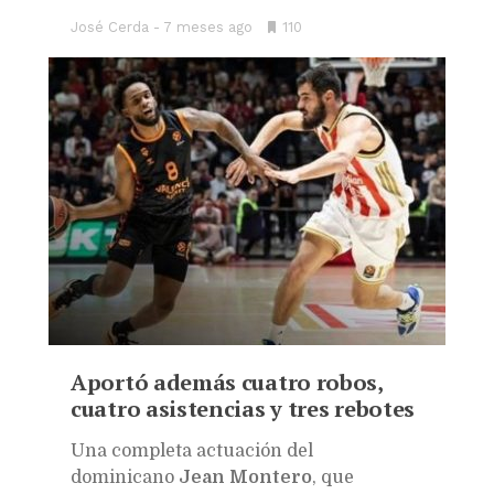
José Cerda
7 meses ago
•
110
Bookmarks:
Aportó además cuatro robos,
cuatro asistencias y tres rebotes
U
na completa actuación del
dominicano
Jean Montero
, que