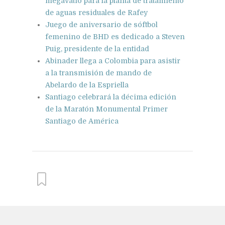
megavatio para la planta de tratamiento
de aguas residuales de Rafey
Juego de aniversario de sóftbol
femenino de BHD es dedicado a Steven
Puig, presidente de la entidad
Abinader llega a Colombia para asistir
a la transmisión de mando de
Abelardo de la Espriella
Santiago celebrará la décima edición
de la Maratón Monumental Primer
Santiago de América
From this category »