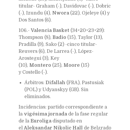
titular- Graham (-), Davidovac (-), Dobric
(-), Izundu (4),
Nwora
(22), Ojeleye (4) y
Dos Santos (6).
106.-
Valencia Basket
(34+20+23+29):
Thompson (8),
Badio
(15), Taylor (13),
Pradilla (9), Sako (2) -cinco titular-
Reuvers (6), De Larrea (-), López-
Arostegui (3), Key
(10),
Montero
(25),
Moore
(15)
y Costello (-).
Árbitros:
Difallah
(FRA), Pastusiak
(POL) y Udyanskyy (GB). Sin
eliminados.
Incidencias: partido correspondiente a
la
vigésima jornada
de la fase regular
de la
Euroliga
disputado en
el
Aleksandar Nikolic Hall
de Belgrado