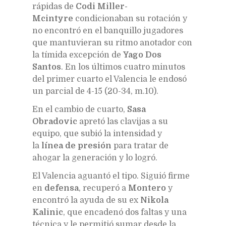
rápidas de
Codi Miller-
Mcintyre
condicionaban su rotación y
no encontró en el banquillo jugadores
que mantuvieran su ritmo anotador con
la tímida excepción de
Yago Dos
Santos
. En los últimos cuatro minutos
del primer cuarto el Valencia le endosó
un parcial de 4-15 (20-34, m.10).
En el cambio de cuarto,
Sasa
Obradovic
apretó las clavijas a su
equipo, que subió la intensidad y
la
línea de presión
para tratar de
ahogar la generación y lo logró.
El Valencia aguantó el tipo. Siguió firme
en
defensa
, recuperó a
Montero
y
encontró la ayuda de su ex
Nikola
Kalinic
, que encadenó dos faltas y una
técnica y le permitió sumar desde la