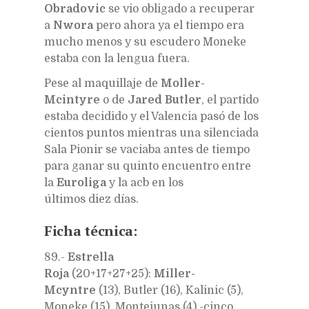
Obradovic
se vio obligado a recuperar
a
Nwora
pero ahora ya el tiempo era
mucho menos y su escudero Moneke
estaba con la lengua fuera.
Pese al maquillaje de
Moller-
Mcintyre
o de
Jared Butler
, el partido
estaba decidido y el Valencia pasó de los
cientos puntos mientras una silenciada
Sala Pionir se vaciaba antes de tiempo
para ganar su quinto encuentro entre
la
Euroliga
y la acb en los
últimos diez días.
Ficha técnica:
89.-
Estrella
Roja
(20+17+27+25):
Miller-
Mcyntre
(13), Butler (16), Kalinic (5),
Moneke (15), Montejunas (4) -cinco