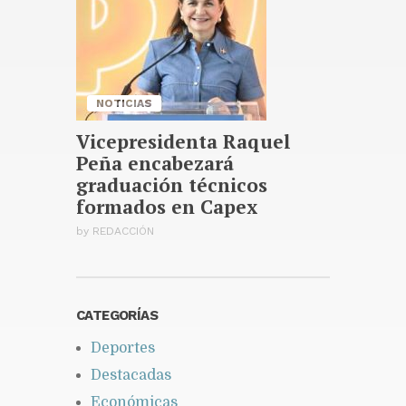
José Antonio Kast anuncia
reforma constitucional para
mejorar la seguridad en Chile
Publicado hace 14 horas
NOTICIAS
Vicepresidenta Raquel
Peña encabezará
graduación técnicos
formados en Capex
by
REDACCIÓN
CATEGORÍAS
Deportes
Destacadas
Económicas