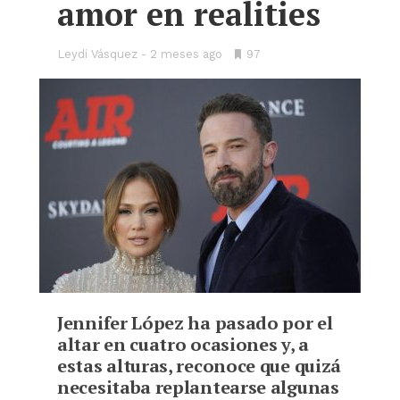
amor en realities
Leydi Vásquez
2 meses ago
•
97
Bookmarks:
Jennifer López ha pasado por el
altar en cuatro ocasiones y, a
estas alturas, reconoce que quizá
necesitaba replantearse algunas