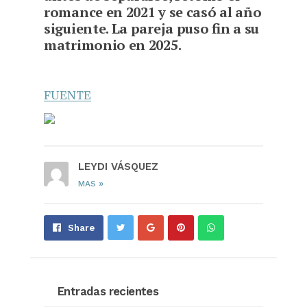
romance en 2021 y se casó al año
siguiente. La pareja puso fin a su
matrimonio en 2025.
FUENTE
LEYDI VÁSQUEZ
»
MAS
Share
Pin
Send
Share
on
on
with
Google+
Pinterest
WhatsApp
Entradas recientes