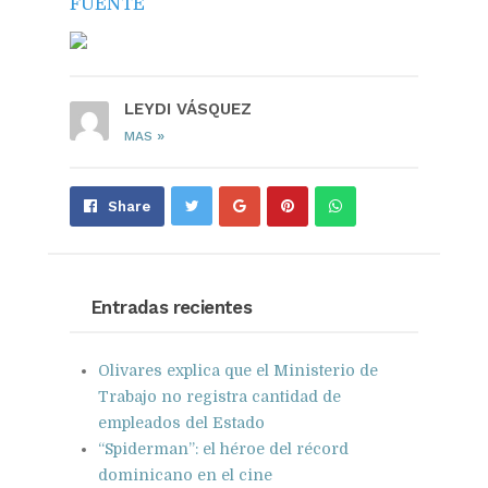
FUENTE
LEYDI VÁSQUEZ
»
MAS
Share
Pin
Send
Share
on
on
with
Google+
Pinterest
WhatsApp
Entradas recientes
Olivares explica que el Ministerio de
Trabajo no registra cantidad de
empleados del Estado
“Spiderman”: el héroe del récord
dominicano en el cine