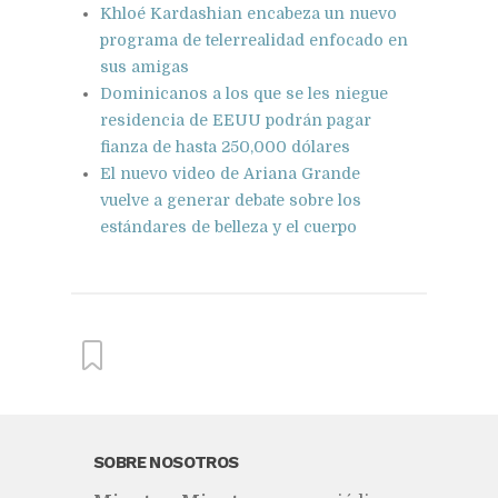
Khloé Kardashian encabeza un nuevo
programa de telerrealidad enfocado en
sus amigas
Dominicanos a los que se les niegue
residencia de EEUU podrán pagar
fianza de hasta 250,000 dólares
El nuevo video de Ariana Grande
vuelve a generar debate sobre los
estándares de belleza y el cuerpo
From this category »
SOBRE NOSOTROS