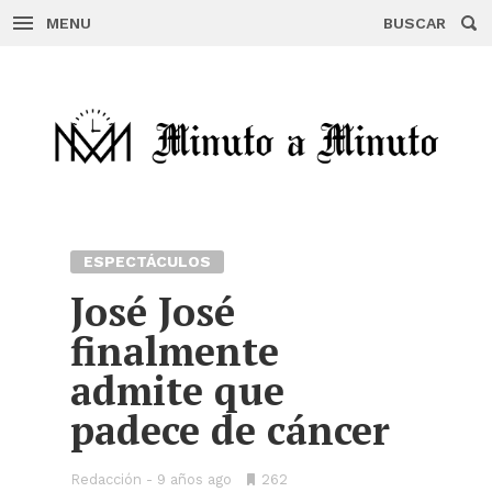
MENU
BUSCAR
Skip
to
content
ESPECTÁCULOS
José José
finalmente
admite que
padece de cáncer
Redacción
9 años ago
•
262