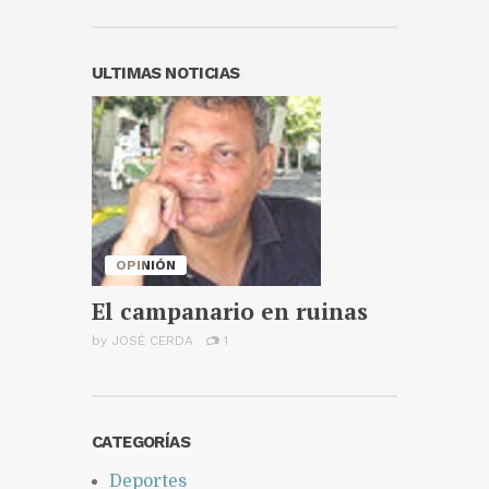
Grande vuelve a generar
debate sobre los estándares
de belleza y el cuerpo
Publicado hace 2 días
ULTIMAS NOTICIAS
San Juan de la Maguana
recibirá el domingo concierto
“Qué viva la Patria”
Publicado hace 2 días
OPINIÓN
El campanario en ruinas
by
JOSÉ CERDA
1
CATEGORÍAS
Deportes