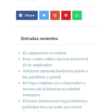
Share
Pin
Send
Share
on
on
with
Google+
Pinterest
WhatsApp
Entradas recientes
El campanario en ruinas
Pena contra Adán Cáceres se leerá el
23 de septiembre
Gobierno aumenta hasta tres pesos a
las gasolinas y gasoil
RD logra séptimo oro consecutivo y
noveno de la historia en voleibol
femenino
El boxeo dominicano logra histórica
participación con siete oro en los