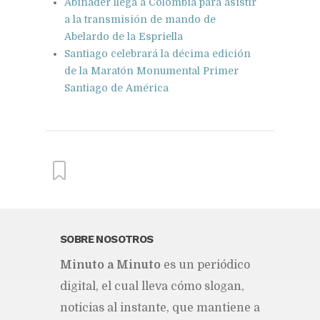
Abinader llega a Colombia para asistir
a la transmisión de mando de
Abelardo de la Espriella
Santiago celebrará la décima edición
de la Maratón Monumental Primer
Santiago de América
From this category »
SOBRE NOSOTROS
Mi­nu­to a Mi­nu­to
es un pe­rió­di­co
Abinader llega a Colombia
para asistir a la transmisión de
di­gi­tal, el cual lle­va cómo slo­gan,
mando de Abelardo de la
Espriella
no­ti­cias al ins­tan­te, que man­tie­ne a