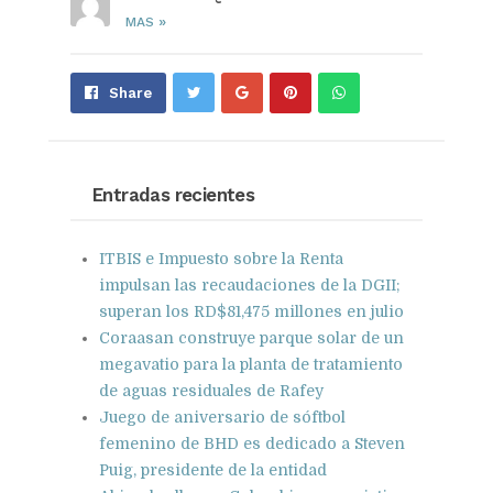
»
MAS
Share
Pin
Send
Share
on
on
with
Google+
Pinterest
WhatsApp
Entradas recientes
ITBIS e Impuesto sobre la Renta
impulsan las recaudaciones de la DGII;
superan los RD$81,475 millones en julio
Coraasan construye parque solar de un
megavatio para la planta de tratamiento
de aguas residuales de Rafey
Juego de aniversario de sóftbol
femenino de BHD es dedicado a Steven
Puig, presidente de la entidad