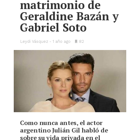
matrimonio de
Geraldine Bazán y
Gabriel Soto
Leydi Vásquez
1 año ago
•
82
Bookmarks:
Como nunca antes, el actor
argentino Julián Gil habló de
sobre su vida privada en el