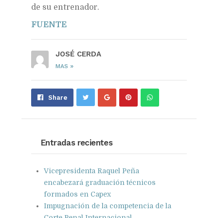
de su entrenador.
FUENTE
JOSÉ CERDA
»
MAS
Share
Pin
Send
Share
on
on
with
Google+
Pinterest
WhatsApp
Entradas recientes
Vicepresidenta Raquel Peña
encabezará graduación técnicos
formados en Capex
Impugnación de la competencia de la
Corte Penal Internacional