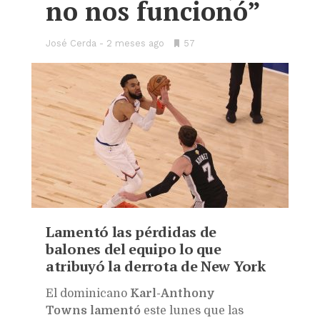
no nos funcionó”
José Cerda
2 meses ago
•
57
Bookmarks:
Lamentó las pérdidas de
balones del equipo lo que
atribuyó la derrota de New York
E
l dominicano
Karl-Anthony
Towns
lamentó
este lunes que las