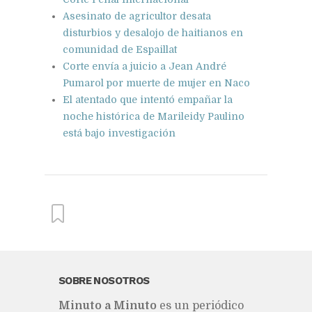
Asesinato de agricultor desata
disturbios y desalojo de haitianos en
comunidad de Espaillat
Corte envía a juicio a Jean André
Pumarol por muerte de mujer en Naco
El atentado que intentó empañar la
noche histórica de Marileidy Paulino
está bajo investigación
From this category »
SOBRE NOSOTROS
Mi­nu­to a Mi­nu­to
es un pe­rió­di­co
El atentado que intentó