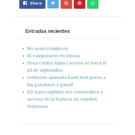
Share
Pin
Send
Share
on
on
with
Google+
Pinterest
WhatsApp
Entradas recientes
No sean cómplices
El campanario en ruinas
Pena contra Adán Cáceres se leerá el
23 de septiembre
Gobierno aumenta hasta tres pesos a
las gasolinas y gasoil
RD logra séptimo oro consecutivo y
noveno de la historia en voleibol
femenino