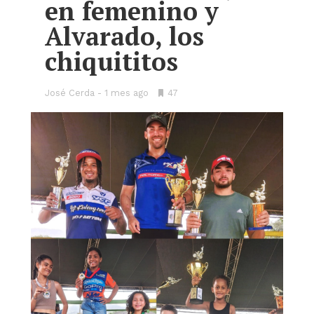
en femenino y
Alvarado, los
chiquititos
José Cerda
1 mes ago
•
47
Bookmarks: