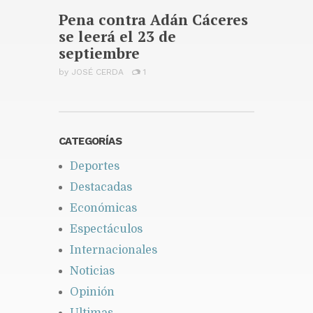
los alquileres de corta
Pena contra Adán Cáceres
duración
se leerá el 23 de
Publicado hace 5 días
septiembre
by
JOSÉ CERDA
1
CATEGORÍAS
Deportes
Destacadas
Económicas
Espectáculos
Internacionales
Noticias
Opinión
Ultimas