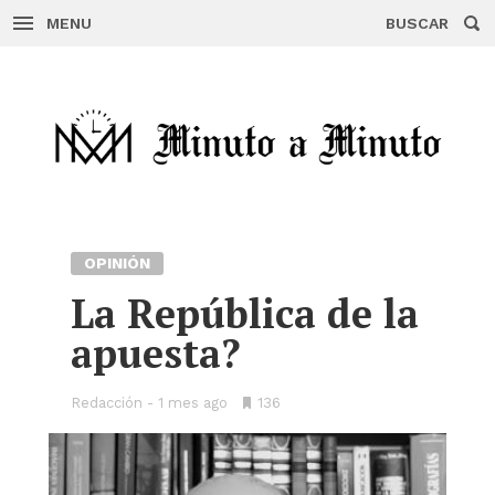
MENU
BUSCAR
Skip
to
content
OPINIÓN
La República de la
apuesta?
Redacción
1 mes ago
•
136
Bookmarks: