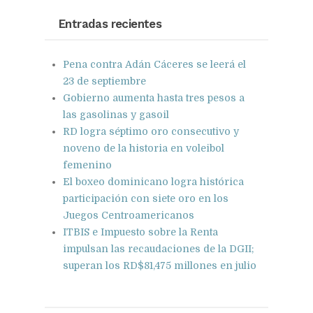
Google+
Pinterest
WhatsApp
Entradas recientes
Pena contra Adán Cáceres se leerá el
23 de septiembre
Gobierno aumenta hasta tres pesos a
las gasolinas y gasoil
RD logra séptimo oro consecutivo y
noveno de la historia en voleibol
femenino
El boxeo dominicano logra histórica
participación con siete oro en los
Juegos Centroamericanos
ITBIS e Impuesto sobre la Renta
impulsan las recaudaciones de la DGII;
superan los RD$81,475 millones en julio