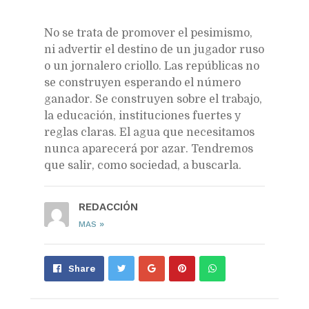
No se trata de promover el pesimismo,
ni advertir el destino de un jugador ruso
o un jornalero criollo. Las repúblicas no
se construyen esperando el número
ganador. Se construyen sobre el trabajo,
la educación, instituciones fuertes y
reglas claras. El agua que necesitamos
nunca aparecerá por azar. Tendremos
que salir, como sociedad, a buscarla.
REDACCIÓN
»
MAS
Share
Pin
Send
Share
on
on
with